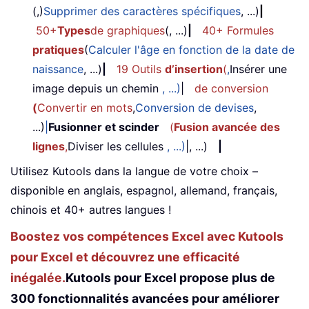
(,)
Supprimer des caractères spécifiques
, ...)
|
50+
Types
de graphiques
(, ...)
|
40+ Formules
pratiques
(
Calculer l'âge en fonction de la date de
naissance
, ...)
|
19 Outils
d’insertion
(
,
Insérer une
image depuis un chemin
, ...)
|
de conversion
(
Convertir en mots
,
Conversion de devises
,
...)
|
Fusionner et scinder
(
Fusion avancée des
lignes
,
Diviser les cellules
, ...)
|, ...)
|
Utilisez Kutools dans la langue de votre choix –
disponible en anglais, espagnol, allemand, français,
chinois et 40+ autres langues !
Boostez vos compétences Excel avec Kutools
pour Excel et découvrez une efficacité
inégalée.
Kutools pour Excel propose plus de
300 fonctionnalités avancées pour améliorer