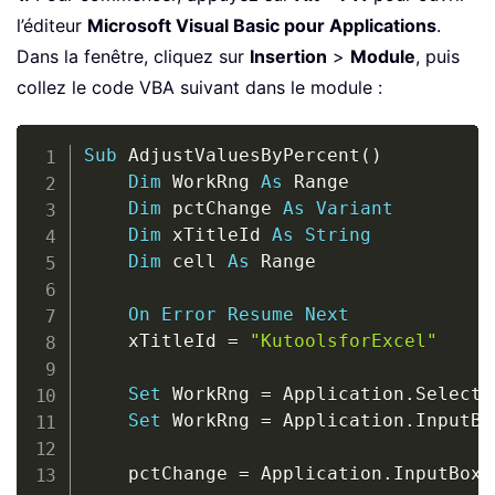
l’éditeur
Microsoft Visual Basic pour Applications
.
Dans la fenêtre, cliquez sur
Insertion
>
Module
, puis
collez le code VBA suivant dans le module :
Copy
Sub
 AdjustValuesByPercent
(
)
Dim
 WorkRng 
As
 Range

Dim
 pctChange 
As
Variant
Dim
 xTitleId 
As
String
Dim
 cell 
As
 Range

On
Error
Resume
Next
    xTitleId 
=
"KutoolsforExcel"
Set
 WorkRng 
=
 Application
.
Selectio
Set
 WorkRng 
=
 Application
.
InputBo
    pctChange 
=
 Application
.
InputBox
(