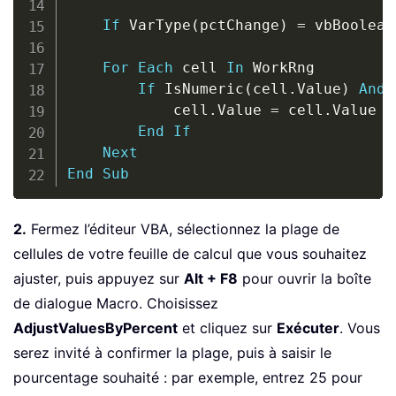
If
 VarType
(
pctChange
)
=
 vbBoolean
For
Each
 cell 
In
 WorkRng

If
 IsNumeric
(
cell
.
Value
)
And
            cell
.
Value 
=
 cell
.
Value 
*
End
If
Next
End
Sub
2.
Fermez l’éditeur VBA, sélectionnez la plage de
cellules de votre feuille de calcul que vous souhaitez
ajuster, puis appuyez sur
Alt + F8
pour ouvrir la boîte
de dialogue Macro. Choisissez
AdjustValuesByPercent
et cliquez sur
Exécuter
. Vous
serez invité à confirmer la plage, puis à saisir le
pourcentage souhaité : par exemple, entrez 25 pour