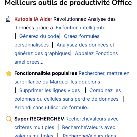
Meilleurs outils de productivité Office
🤖
Kutools IA Aide
: Révolutionnez Analyse des
données grâce à :
Exécution intelligente
|
Générez du code
|
Créez formules
personnalisées
|
Analysez des données et
générez des graphiques
|
Appelez Fonctions
améliorées
…
Fonctionnalités populaires
:
Rechercher, mettre en
surbrillance ou Marquer les doublons
|
Supprimer les lignes vides
|
Combinez les
colonnes ou cellules sans perdre de données
|
Arrondi sans utiliser de formule
...
Super RECHERCHEV
:
RechercheValeurs avec
critères multiples
|
RechercheValeurs avec
valeurs multiples
|
RechercheValeurs dans