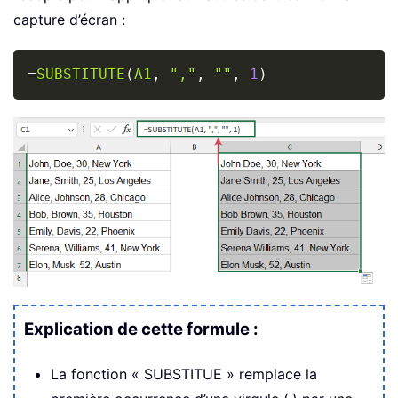
capture d’écran :
Copy
=
SUBSTITUTE
(
A1
,
","
,
""
,
1
)
Explication de cette formule :
La fonction « SUBSTITUE » remplace la