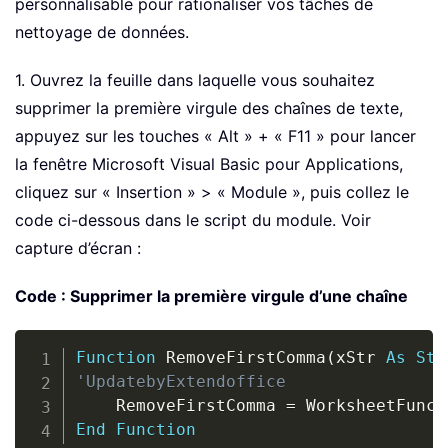
personnalisable pour rationaliser vos tâches de
nettoyage de données.
1. Ouvrez la feuille dans laquelle vous souhaitez
supprimer la première virgule des chaînes de texte,
appuyez sur les touches « Alt » + « F11 » pour lancer
la fenêtre Microsoft Visual Basic pour Applications,
cliquez sur « Insertion » > « Module », puis collez le
code ci-dessous dans le script du module. Voir
capture d’écran :
Code : Supprimer la première virgule d’une chaîne
Copy
Function
 RemoveFirstComma
(
xStr 
As
Str
'UpdatebyExtendoffice
    RemoveFirstComma 
=
 WorksheetFunct
End
Function