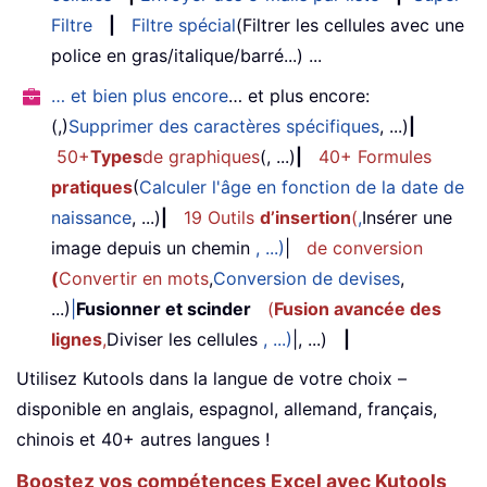
Filtre
|
Filtre spécial
(Filtrer les cellules avec une
police en gras/italique/barré...) ...
… et bien plus encore
… et plus encore:
(,)
Supprimer des caractères spécifiques
, ...)
|
50+
Types
de graphiques
(, ...)
|
40+ Formules
pratiques
(
Calculer l'âge en fonction de la date de
naissance
, ...)
|
19 Outils
d’insertion
(
,
Insérer une
image depuis un chemin
, ...)
|
de conversion
(
Convertir en mots
,
Conversion de devises
,
...)
|
Fusionner et scinder
(
Fusion avancée des
lignes
,
Diviser les cellules
, ...)
|, ...)
|
Utilisez Kutools dans la langue de votre choix –
disponible en anglais, espagnol, allemand, français,
chinois et 40+ autres langues !
Boostez vos compétences Excel avec Kutools