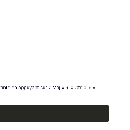
vante en appuyant sur « Maj » + « Ctrl » + «
Copy