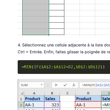
4. Sélectionnez une cellule adjacente à la liste 
Ctrl + Entrée. Enfin, faites glisser la poignée de r
=
MIN
(
IF
(
$A$2
:
$A$12
=
D2
,
$B$2
:
$B$12
)
)