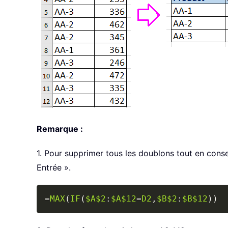
Remarque :
1. Pour supprimer tous les doublons tout en conse
Entrée ».
=
MAX
(
IF
(
$A$2
:
$A$12
=
D2
,
$B$2
:
$B$12
)
)