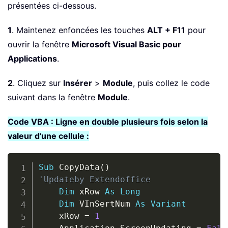
présentées ci-dessous.
1
. Maintenez enfoncées les touches
ALT + F11
pour
ouvrir la fenêtre
Microsoft Visual Basic pour
Applications
.
2
. Cliquez sur
Insérer
>
Module
, puis collez le code
suivant dans la fenêtre
Module
.
Code VBA : Ligne en double plusieurs fois selon la
valeur d’une cellule :
Copy
Sub
 CopyData
(
)
'Updateby Extendoffice
Dim
 xRow 
As
Long
Dim
 VInSertNum 
As
Variant
    xRow 
=
1