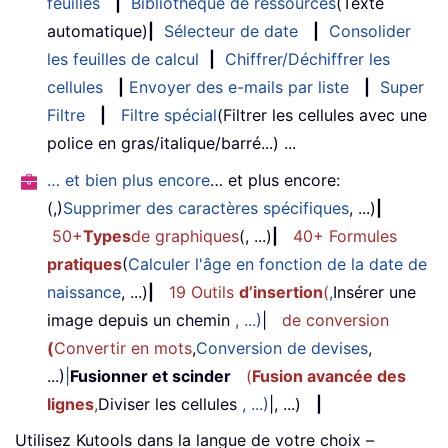
feuilles
|
Bibliothèque de ressources
(Texte
automatique)
|
Sélecteur de date
|
Consolider
les feuilles de calcul
|
Chiffrer/Déchiffrer les
cellules
|
Envoyer des e-mails par liste
|
Super
Filtre
|
Filtre spécial
(Filtrer les cellules avec une
police en gras/italique/barré...) ...
… et bien plus encore
… et plus encore:
(,)
Supprimer des caractères spécifiques
, ...)
|
50+
Types
de graphiques
(, ...)
|
40+ Formules
pratiques
(
Calculer l'âge en fonction de la date de
naissance
, ...)
|
19 Outils
d’insertion
(
,
Insérer une
image depuis un chemin
, ...)
|
de conversion
(
Convertir en mots
,
Conversion de devises
,
...)
|
Fusionner et scinder
(
Fusion avancée des
lignes
,
Diviser les cellules
, ...)
|, ...)
|
Utilisez Kutools dans la langue de votre choix –