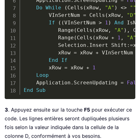
    Application
.
ScreenUpdating 
=
Fals
Do
While
(
Cells
(
xRow
,
"A"
)
<
>
""
)
        VInSertNum 
=
 Cells
(
xRow
,
"D"
)
If
(
(
VInSertNum 
>
1
)
And
 IsNu
           Range
(
Cells
(
xRow
,
"A"
)
,
 Ce
           Range
(
Cells
(
xRow 
+
1
,
"A"
)
           Selection
.
Insert Shift
:
=
xl
           xRow 
=
 xRow 
+
 VInSertNum 
-
End
If
        xRow 
=
 xRow 
+
1
Loop
    Application
.
ScreenUpdating 
=
Fals
End
Sub
3
. Appuyez ensuite sur la touche
F5
pour exécuter ce
code. Les lignes entières seront dupliquées plusieurs
fois selon la valeur indiquée dans la cellule de la
colonne D, conformément à vos besoins.