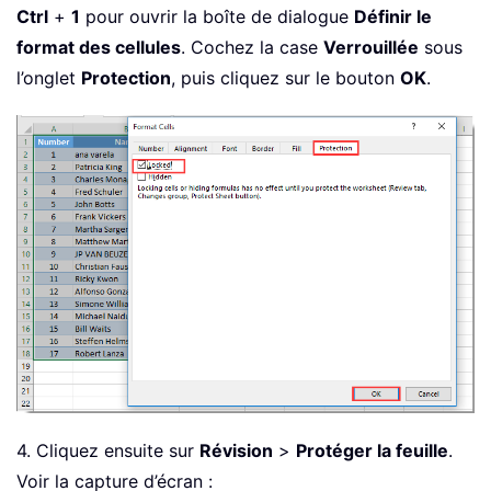
Ctrl
+
1
pour ouvrir la boîte de dialogue
Définir le
format des cellules
. Cochez la case
Verrouillée
sous
l’onglet
Protection
, puis cliquez sur le bouton
OK
.
4. Cliquez ensuite sur
Révision
>
Protéger la feuille
.
Voir la capture d’écran :