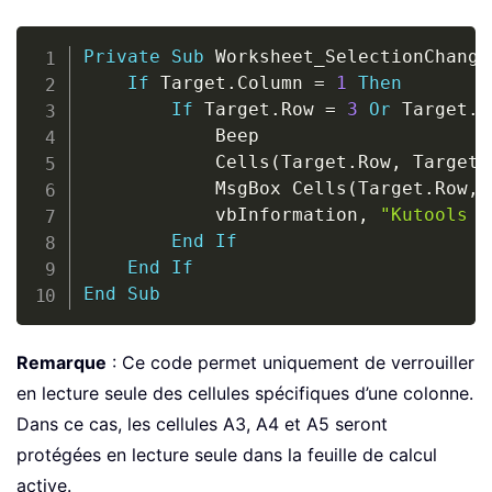
Copy
Private
Sub
 Worksheet_SelectionChange
If
 Target
.
Column 
=
1
Then
If
 Target
.
Row 
=
3
Or
 Target
.
R
            Beep

            Cells
(
Target
.
Row
,
 Target
.
            MsgBox Cells
(
Target
.
Row
,
 
            vbInformation
,
"Kutools f
End
If
End
If
End
Sub
Remarque
: Ce code permet uniquement de verrouiller
en lecture seule des cellules spécifiques d’une colonne.
Dans ce cas, les cellules A3, A4 et A5 seront
protégées en lecture seule dans la feuille de calcul
active.