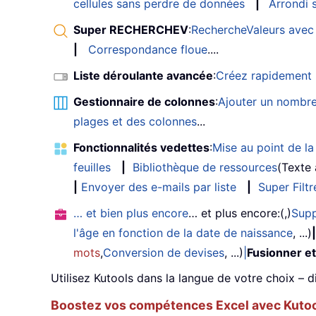
cellules sans perdre de données
|
Arrondi s
Super RECHERCHEV
:
RechercheValeurs avec 
|
Correspondance floue
....
Liste déroulante avancée
:
Créez rapidement u
Gestionnaire de colonnes
:
Ajouter un nombre
plages et des colonnes
...
Fonctionnalités vedettes
:
Mise au point de la 
feuilles
|
Bibliothèque de ressources
(Texte
|
Envoyer des e-mails par liste
|
Super Filtr
… et bien plus encore
… et plus encore:(,)
Supp
l'âge en fonction de la date de naissance
, ...)
|
mots
,
Conversion de devises
, ...)
|
Fusionner et
Utilisez Kutools dans la langue de votre choix – d
Boostez vos compétences Excel avec Kutool