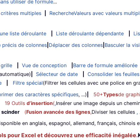
ans utiliser de formule
...
critères multiples
|
RechercheValeurs avec valeurs multip
ne liste déroulante
|
Liste déroulante dépendante
|
Li
 précis de colonnes
|
Déplacer des colonnes
|
Basculer la vi
grille
|
Vue de conception
|
Barre de formule améliorée
 automatique)
|
Sélecteur de date
|
Consolider les feuilles
e
|
Filtre spécial
(Filtrer les cellules avec une police en gras
rimer des caractères spécifiques
, ...)
|
50+
Types
de graph
19 Outils
d’insertion
(
,
Insérer une image depuis un chemi
 scinder
(
Fusion avancée des lignes
,
Diviser les cellules
, 
isponible en anglais, espagnol, allemand, français, chinois 
s pour Excel et découvrez une efficacité inégalée.