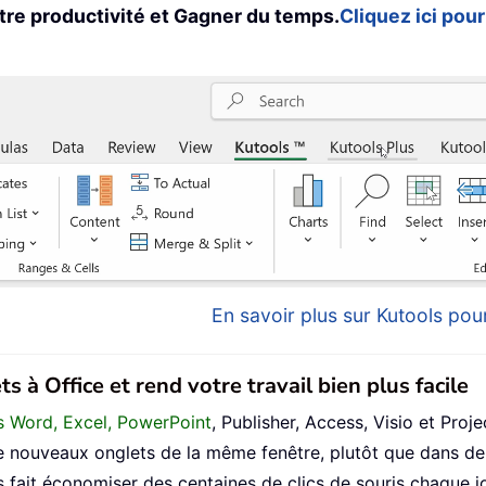
tre productivité et Gagner du temps.
Cliquez ici pour
En savoir plus sur Kutools pour
s à Office et rend votre travail bien plus facile
ans Word, Excel, PowerPoint
, Publisher, Access, Visio et Proje
 nouveaux onglets de la même fenêtre, plutôt que dans de 
fait économiser des centaines de clics de souris chaque jo