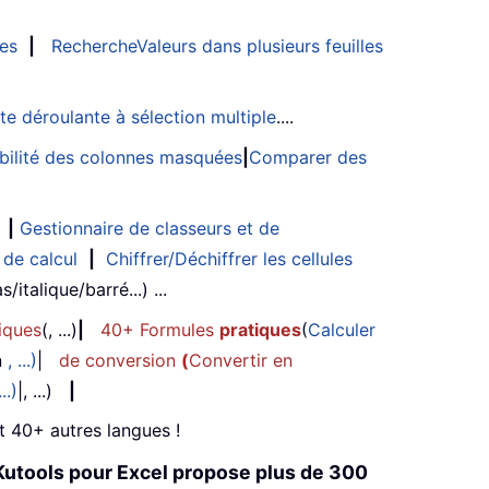
les
|
RechercheValeurs dans plusieurs feuilles
ste déroulante à sélection multiple
....
sibilité des colonnes masquées
|
Comparer des
|
Gestionnaire de classeurs et de
 de calcul
|
Chiffrer/Déchiffrer les cellules
/italique/barré...) ...
iques
(, ...)
|
40+ Formules
pratiques
(
Calculer
n
, ...)
|
de conversion
(
Convertir en
...)
|, ...)
|
et 40+ autres langues !
Kutools pour Excel propose plus de 300