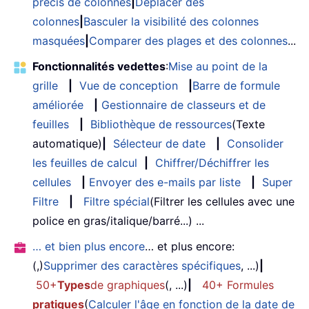
précis de colonnes
|
Déplacer des
colonnes
|
Basculer la visibilité des colonnes
masquées
|
Comparer des plages et des colonnes
...
Fonctionnalités vedettes
:
Mise au point de la
grille
|
Vue de conception
|
Barre de formule
améliorée
|
Gestionnaire de classeurs et de
feuilles
|
Bibliothèque de ressources
(Texte
automatique)
|
Sélecteur de date
|
Consolider
les feuilles de calcul
|
Chiffrer/Déchiffrer les
cellules
|
Envoyer des e-mails par liste
|
Super
Filtre
|
Filtre spécial
(Filtrer les cellules avec une
police en gras/italique/barré...) ...
… et bien plus encore
… et plus encore:
(,)
Supprimer des caractères spécifiques
, ...)
|
50+
Types
de graphiques
(, ...)
|
40+ Formules
pratiques
(
Calculer l'âge en fonction de la date de