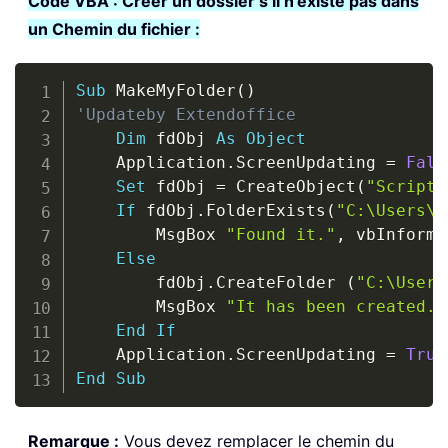
Code VBA : Créer un dossier s’il n’existe pas dans
un Chemin du fichier :
Copy
Sub
 MakeMyFolder
(
)
'Updateby Extendoffice
Dim
 fdObj 
As
Object
    Application
.
ScreenUpdating 
=
Fals
Set
 fdObj 
=
 CreateObject
(
"Scripti
If
 fdObj
.
FolderExists
(
"C:\Users\D
        MsgBox 
"Found it."
,
 vbInforma
Else
        fdObj
.
CreateFolder 
(
"C:\Users
        MsgBox 
"It has been created."
End
If
    Application
.
ScreenUpdating 
=
True
End
Sub
Remarque :
Vous devez remplacer le chemin du