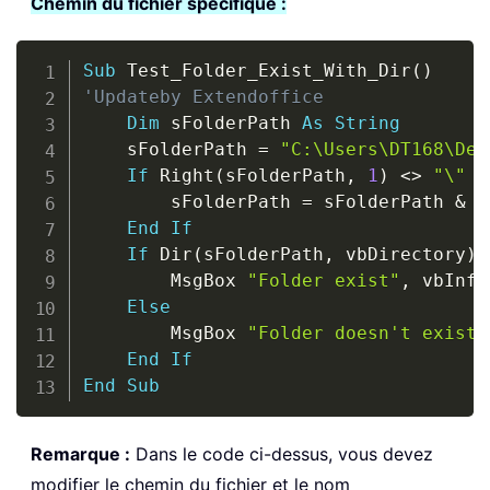
Chemin du fichier spécifique :
Copy
Sub
 Test_Folder_Exist_With_Dir
(
)
'Updateby Extendoffice
Dim
 sFolderPath 
As
String
    sFolderPath 
=
"C:\Users\DT168\Des
If
 Right
(
sFolderPath
,
1
)
<
>
"\"
T
        sFolderPath 
=
 sFolderPath 
&
"
End
If
If
 Dir
(
sFolderPath
,
 vbDirectory
)
        MsgBox 
"Folder exist"
,
 vbInfo
Else
        MsgBox 
"Folder doesn't exist"
End
If
End
Sub
Remarque :
Dans le code ci-dessus, vous devez
modifier le chemin du fichier et le nom