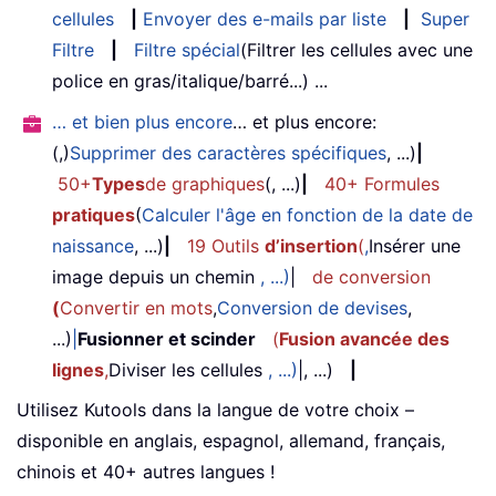
cellules
|
Envoyer des e-mails par liste
|
Super
Filtre
|
Filtre spécial
(Filtrer les cellules avec une
police en gras/italique/barré...) ...
… et bien plus encore
… et plus encore:
(,)
Supprimer des caractères spécifiques
, ...)
|
50+
Types
de graphiques
(, ...)
|
40+ Formules
pratiques
(
Calculer l'âge en fonction de la date de
naissance
, ...)
|
19 Outils
d’insertion
(
,
Insérer une
image depuis un chemin
, ...)
|
de conversion
(
Convertir en mots
,
Conversion de devises
,
...)
|
Fusionner et scinder
(
Fusion avancée des
lignes
,
Diviser les cellules
, ...)
|, ...)
|
Utilisez Kutools dans la langue de votre choix –
disponible en anglais, espagnol, allemand, français,
chinois et 40+ autres langues !