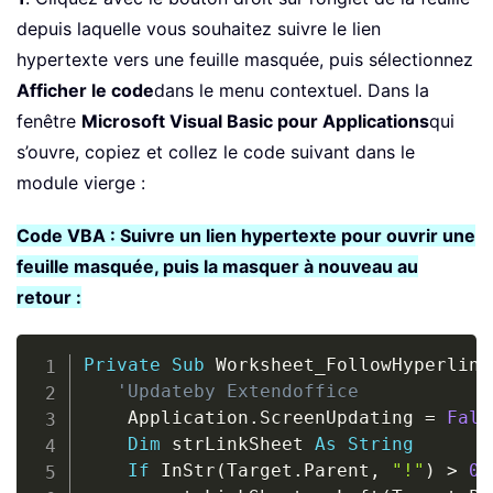
depuis laquelle vous souhaitez suivre le lien
hypertexte vers une feuille masquée, puis sélectionnez
Afficher le code
dans le menu contextuel. Dans la
fenêtre
Microsoft Visual Basic pour Applications
qui
s’ouvre, copiez et collez le code suivant dans le
module vierge :
Code VBA : Suivre un lien hypertexte pour ouvrir une
feuille masquée, puis la masquer à nouveau au
retour :
Copy
Private
Sub
 Worksheet_FollowHyperlink
'Updateby Extendoffice
    Application
.
ScreenUpdating 
=
Fals
Dim
 strLinkSheet 
As
String
If
 InStr
(
Target
.
Parent
,
"!"
)
>
0