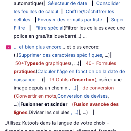
automatique)
|
Sélecteur de date
|
Consolider
les feuilles de calcul
|
Chiffrer/Déchiffrer les
cellules
|
Envoyer des e-mails par liste
|
Super
Filtre
|
Filtre spécial
(Filtrer les cellules avec une
police en gras/italique/barré...) ...
… et bien plus encore
… et plus encore:
(,)
Supprimer des caractères spécifiques
, ...)
|
50+
Types
de graphiques
(, ...)
|
40+ Formules
pratiques
(
Calculer l'âge en fonction de la date de
naissance
, ...)
|
19 Outils
d’insertion
(
,
Insérer une
image depuis un chemin
, ...)
|
de conversion
(
Convertir en mots
,
Conversion de devises
,
...)
|
Fusionner et scinder
(
Fusion avancée des
lignes
,
Diviser les cellules
, ...)
|, ...)
|
Utilisez Kutools dans la langue de votre choix –
disponible en anglais, espagnol, allemand, français,