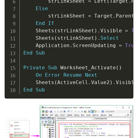
        strLinkSheet 
=
 Left
(
Target
.
Pa
Else
        strLinkSheet 
=
 Target
.
Parent

End
If
    Sheets
(
strLinkSheet
)
.
Visible 
=
Tr
    Sheets
(
strLinkSheet
)
.
Select
    Application
.
ScreenUpdating 
=
True
End
Sub
Private
Sub
 Worksheet_Activate
(
)
On
Error
Resume
Next
    Sheets
(
ActiveCell
.
Value2
)
.
Visible
End
Sub