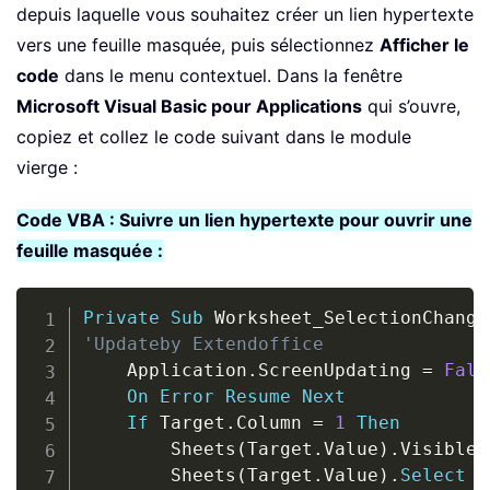
depuis laquelle vous souhaitez créer un lien hypertexte
vers une feuille masquée, puis sélectionnez
Afficher le
code
dans le menu contextuel. Dans la fenêtre
Microsoft Visual Basic pour Applications
qui s’ouvre,
copiez et collez le code suivant dans le module
vierge :
Code VBA : Suivre un lien hypertexte pour ouvrir une
feuille masquée :
Copy
Private
Sub
 Worksheet_SelectionChange
'Updateby Extendoffice
    Application
.
ScreenUpdating 
=
Fals
On
Error
Resume
Next
If
 Target
.
Column 
=
1
Then
        Sheets
(
Target
.
Value
)
.
Visible 
        Sheets
(
Target
.
Value
)
.
Select