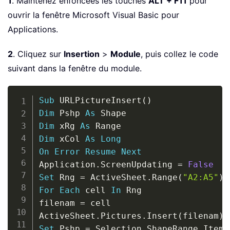
1
. Maintenez enfoncées les touches
ALT + F11
pour
ouvrir la fenêtre Microsoft Visual Basic pour
Applications.
2
. Cliquez sur
Insertion
>
Module
, puis collez le code
suivant dans la fenêtre du module.
Copy
Sub
 URLPictureInsert
(
)
Dim
 Pshp 
As
Dim
 xRg 
As
Dim
 xCol 
As
Long
On
Error
Resume
Next
Application
.
ScreenUpdating 
=
False
Set
 Rng 
=
 ActiveSheet
.
Range
(
"A2:A5"
)
For
Each
 cell 
In
 Rng

filenam 
=
 cell

ActiveSheet
.
Pictures
.
Insert
(
filenam
)
.
Set
 Pshp 
=
 Selection
.
ShapeRange
.
Item
(