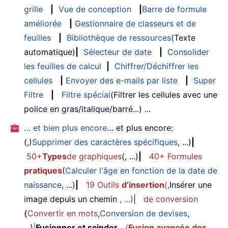
grille
|
Vue de conception
|
Barre de formule
améliorée
|
Gestionnaire de classeurs et de
feuilles
|
Bibliothèque de ressources
(Texte
automatique)
|
Sélecteur de date
|
Consolider
les feuilles de calcul
|
Chiffrer/Déchiffrer les
cellules
|
Envoyer des e-mails par liste
|
Super
Filtre
|
Filtre spécial
(Filtrer les cellules avec une
police en gras/italique/barré...) ...
… et bien plus encore
… et plus encore:
(,)
Supprimer des caractères spécifiques
, ...)
|
50+
Types
de graphiques
(, ...)
|
40+ Formules
pratiques
(
Calculer l'âge en fonction de la date de
naissance
, ...)
|
19 Outils
d’insertion
(
,
Insérer une
image depuis un chemin
, ...)
|
de conversion
(
Convertir en mots
,
Conversion de devises
,
...)
|
Fusionner et scinder
(
Fusion avancée des