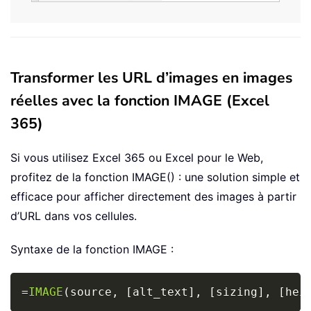
Transformer les URL d’images en images
réelles avec la fonction IMAGE (Excel
365)
Si vous utilisez Excel 365 ou Excel pour le Web,
profitez de la fonction IMAGE() : une solution simple et
efficace pour afficher directement des images à partir
d’URL dans vos cellules.
Syntaxe de la fonction IMAGE :
Copy
=
IMAGE
(
source
,
[
alt_text
]
,
[
sizing
]
,
[
hei