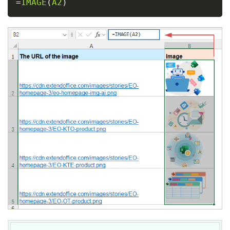
=
IMAGE
(
A2
)