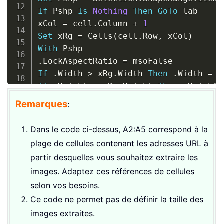
If
 Pshp 
Is
Nothing
Then
GoTo
 lab

xCol 
=
 cell
.
Column 
+
1
Set
 xRg 
=
 Cells
(
cell
.
Row
,
 xCol
)
With
.
LockAspectRatio 
=
If
.
Width 
>
 xRg
.
Width 
Then
.
Width 
=
 x
If
.
Height 
>
 xRg
.
Height 
Then
.
Height 
.
Top 
=
 xRg
.
Top 
+
(
xRg
.
Height 
-
.
Heigh
Remarques
:
.
Left 
=
 xRg
.
Left 
+
(
xRg
.
Width 
-
.
Widt
End
With
Dans le code ci-dessus, A2:A5 correspond à la
lab
:
plage de cellules contenant les adresses URL à
Set
 Pshp 
=
Nothing
partir desquelles vous souhaitez extraire les
Range
(
"A2"
)
.
Select
images. Adaptez ces références de cellules
Next
selon vos besoins.
Application
.
ScreenUpdating 
=
True
End
Sub
Ce code ne permet pas de définir la taille des
images extraites.