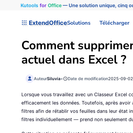
Kutools
for
Office
— Une solution unique, cinq ou
ExtendOffice
Solutions
Télécharger
Comment supprimer le
actuel dans Excel ?
Auteur
Siluvia
•
Date de modification
2025-09-0
Lorsque vous travaillez avec un Classeur Excel conte
efficacement les données. Toutefois, après avoir a
filtres afin de rétablir vos feuilles dans leur état
filtres individuellement — prend non seulement du