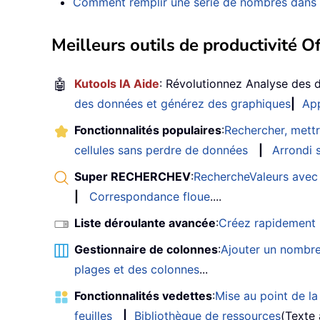
Comment remplir une série de nombres dans un
Meilleurs outils de productivité Of
🤖
Kutools IA Aide
: Révolutionnez Analyse des 
des données et générez des graphiques
|
App
Fonctionnalités populaires
:
Rechercher, mettr
cellules sans perdre de données
|
Arrondi s
Super RECHERCHEV
:
RechercheValeurs avec 
|
Correspondance floue
....
Liste déroulante avancée
:
Créez rapidement u
Gestionnaire de colonnes
:
Ajouter un nombre
plages et des colonnes
...
Fonctionnalités vedettes
:
Mise au point de la 
feuilles
|
Bibliothèque de ressources
(Texte