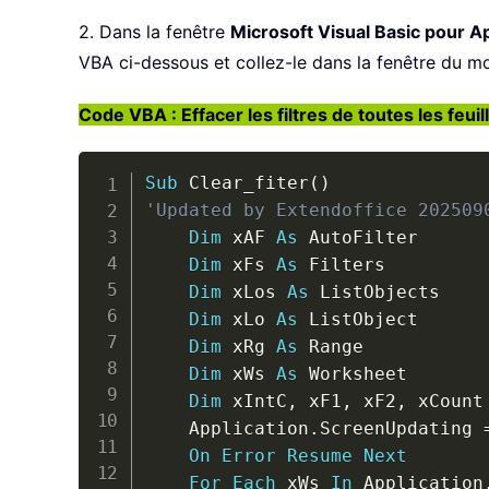
2. Dans la fenêtre
Microsoft Visual Basic pour Ap
VBA ci-dessous et collez-le dans la fenêtre du m
Code VBA : Effacer les filtres de toutes les feui
Sub
 Clear_fiter
(
)
'Updated by Extendoffice 202509
Dim
 xAF 
As
 AutoFilter

Dim
 xFs 
As
 Filters

Dim
 xLos 
As
 ListObjects

Dim
 xLo 
As
 ListObject

Dim
 xRg 
As
 Range

Dim
 xWs 
As
 Worksheet

Dim
 xIntC
,
 xF1
,
 xF2
,
 xCount
    Application
.
ScreenUpdating 
On
Error
Resume
Next
For
Each
 xWs 
In
 Application