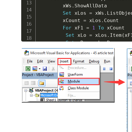
        xWs
.
ShowAllData

Set
 xLos 
=
 xWs
.
ListObjec
        xCount 
=
 xLos
.
Count

For
 xF1 
=
1
To
 xCount

Set
 xLo 
=
 xLos
.
Item
(
xF
Set
 xRg 
=
 xLo
.
Range

         xIntC 
=
 xRg
.
Columns
.
Cou
For
 xF2 
=
1
To
 xIntC

            xLo
.
Range
.
AutoFilte
Next
Next
Next
    Application
.
ScreenUpdating 
End
Sub