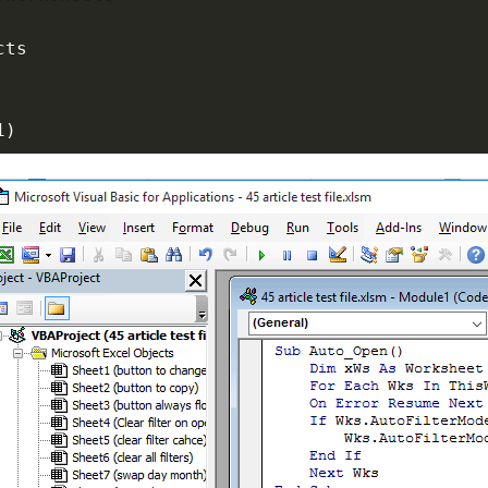
ts

1
)
nt

r Field
:
=
xF2

=
True