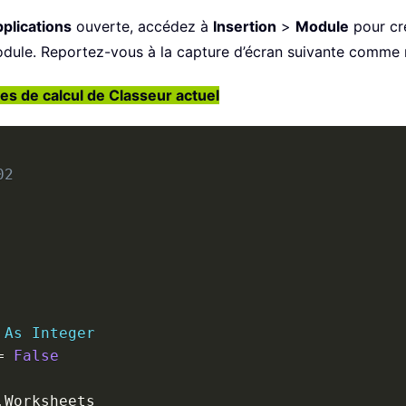
plications
ouverte, accédez à
Insertion
>
Module
pour cré
odule. Reportez-vous à la capture d’écran suivante comme 
lles de calcul de Classeur actuel
02
 
As
Integer
=
False
.
Worksheets
