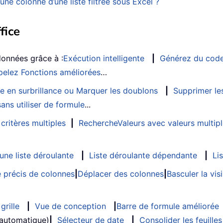
e colonne d’une liste filtrée sous Excel ?
fice
données grâce à :
Exécution intelligente
|
Générez du cod
elez Fonctions améliorées
…
e en surbrillance ou Marquer les doublons
|
Supprimer les
ans utiliser de formule
...
critères multiples
|
RechercheValeurs avec valeurs multip
ne liste déroulante
|
Liste déroulante dépendante
|
Li
 précis de colonnes
|
Déplacer des colonnes
|
Basculer la vi
grille
|
Vue de conception
|
Barre de formule améliorée
 automatique)
|
Sélecteur de date
|
Consolider les feuilles