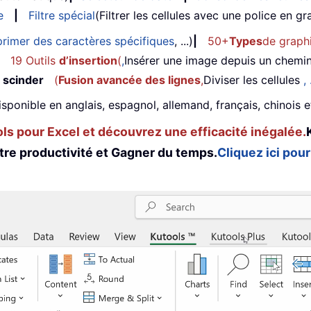
e
|
Filtre spécial
(Filtrer les cellules avec une police en gras
rimer des caractères spécifiques
, ...)
|
50+
Types
de graph
19 Outils
d’insertion
(
,
Insérer une image depuis un chemi
 scinder
(
Fusion avancée des lignes
,
Diviser les cellules
, 
isponible en anglais, espagnol, allemand, français, chinois 
s pour Excel et découvrez une efficacité inégalée.
tre productivité et Gagner du temps.
Cliquez ici pour