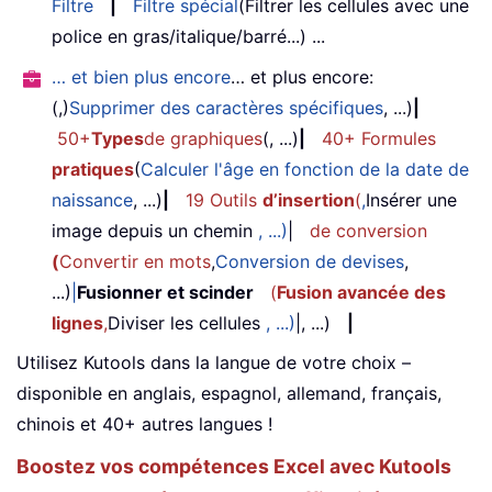
Filtre
|
Filtre spécial
(Filtrer les cellules avec une
police en gras/italique/barré...) ...
… et bien plus encore
… et plus encore:
(,)
Supprimer des caractères spécifiques
, ...)
|
50+
Types
de graphiques
(, ...)
|
40+ Formules
pratiques
(
Calculer l'âge en fonction de la date de
naissance
, ...)
|
19 Outils
d’insertion
(
,
Insérer une
image depuis un chemin
, ...)
|
de conversion
(
Convertir en mots
,
Conversion de devises
,
...)
|
Fusionner et scinder
(
Fusion avancée des
lignes
,
Diviser les cellules
, ...)
|, ...)
|
Utilisez Kutools dans la langue de votre choix –
disponible en anglais, espagnol, allemand, français,
chinois et 40+ autres langues !
Boostez vos compétences Excel avec Kutools