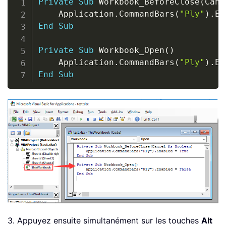
Private
Sub
 Workbook_BeforeClose
(
Canc
    Application
.
CommandBars
(
"Ply"
)
.
En
End
Sub
Private
Sub
 Workbook_Open
(
)
    Application
.
CommandBars
(
"Ply"
)
.
En
End
Sub
3. Appuyez ensuite simultanément sur les touches
Alt