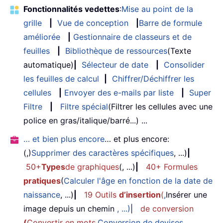
Fonctionnalités vedettes
:
Mise au point de la
grille
|
Vue de conception
|
Barre de formule
améliorée
|
Gestionnaire de classeurs et de
feuilles
|
Bibliothèque de ressources
(Texte
automatique)
|
Sélecteur de date
|
Consolider
les feuilles de calcul
|
Chiffrer/Déchiffrer les
cellules
|
Envoyer des e-mails par liste
|
Super
Filtre
|
Filtre spécial
(Filtrer les cellules avec une
police en gras/italique/barré...) ...
… et bien plus encore
… et plus encore:
(,)
Supprimer des caractères spécifiques
, ...)
|
50+
Types
de graphiques
(, ...)
|
40+ Formules
pratiques
(
Calculer l'âge en fonction de la date de
naissance
, ...)
|
19 Outils
d’insertion
(
,
Insérer une
image depuis un chemin
, ...)
|
de conversion
(
Convertir en mots
,
Conversion de devises
,