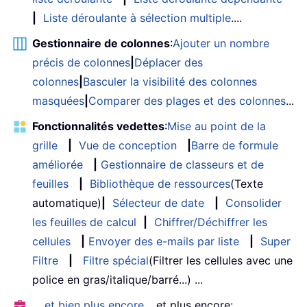
|
Liste déroulante à sélection multiple
....
Gestionnaire de colonnes
:
Ajouter un nombre
précis de colonnes
|
Déplacer des
colonnes
|
Basculer la visibilité des colonnes
masquées
|
Comparer des plages et des colonnes
...
Fonctionnalités vedettes
:
Mise au point de la
grille
|
Vue de conception
|
Barre de formule
améliorée
|
Gestionnaire de classeurs et de
feuilles
|
Bibliothèque de ressources
(Texte
automatique)
|
Sélecteur de date
|
Consolider
les feuilles de calcul
|
Chiffrer/Déchiffrer les
cellules
|
Envoyer des e-mails par liste
|
Super
Filtre
|
Filtre spécial
(Filtrer les cellules avec une
police en gras/italique/barré...) ...
… et bien plus encore
… et plus encore: