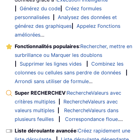
|
Générez du code
|
Créez formules
personnalisées
|
Analysez des données et
générez des graphiques
|
Appelez Fonctions
améliorées
…
Fonctionnalités populaires
:
Rechercher, mettre en
surbrillance ou Marquer les doublons
|
Supprimer les lignes vides
|
Combinez les
colonnes ou cellules sans perdre de données
|
Arrondi sans utiliser de formule
...
Super RECHERCHEV
:
RechercheValeurs avec
critères multiples
|
RechercheValeurs avec
valeurs multiples
|
RechercheValeurs dans
plusieurs feuilles
|
Correspondance floue
....
Liste déroulante avancée
:
Créez rapidement une
liste déroulante
|
Liste déroulante dépendante