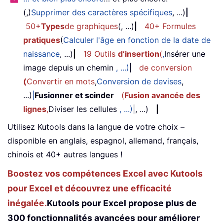
(,)
Supprimer des caractères spécifiques
, ...)
|
50+
Types
de graphiques
(, ...)
|
40+ Formules
pratiques
(
Calculer l'âge en fonction de la date de
naissance
, ...)
|
19 Outils
d’insertion
(
,
Insérer une
image depuis un chemin
, ...)
|
de conversion
(
Convertir en mots
,
Conversion de devises
,
...)
|
Fusionner et scinder
(
Fusion avancée des
lignes
,
Diviser les cellules
, ...)
|, ...)
|
Utilisez Kutools dans la langue de votre choix –
disponible en anglais, espagnol, allemand, français,
chinois et 40+ autres langues !
Boostez vos compétences Excel avec Kutools
pour Excel et découvrez une efficacité
inégalée.
Kutools pour Excel propose plus de
300 fonctionnalités avancées pour améliorer