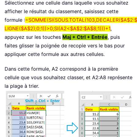
Sélectionnez une cellule dans laquelle vous souhaitez
afficher le résultat du classement, saisissez cette
formule :
=SOMME(SI(SOUS.TOTAL(103,DECALER($A$2:$
LIGNE($A$2);0;1))>0;SI(A2<$A$2:$A$8;1)))+1
,
appuyez sur les touches
Maj + Ctrl + Entrée
, puis
faites glisser la poignée de recopie vers le bas pour
appliquer cette formule aux autres cellules.
Dans cette formule, A2 correspond à la première
cellule que vous souhaitez classer, et A2:A8 représente
la plage à trier.