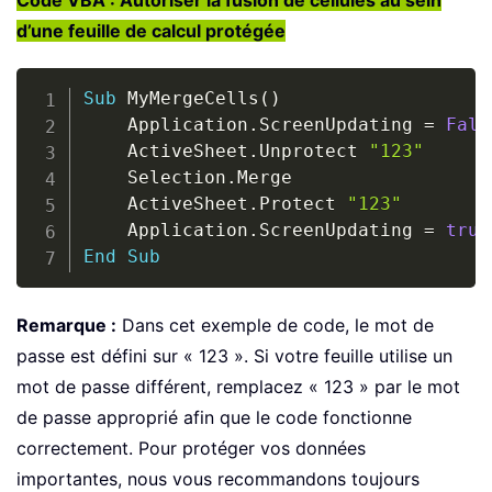
Code VBA : Autoriser la fusion de cellules au sein
d’une feuille de calcul protégée
Copy
Sub
 MyMergeCells
(
)
    Application
.
ScreenUpdating 
=
Fals
    ActiveSheet
.
Unprotect 
"123"
    Selection
.
Merge  

    ActiveSheet
.
Protect 
"123"
    Application
.
ScreenUpdating 
=
true
End
Sub
Remarque :
Dans cet exemple de code, le mot de
passe est défini sur « 123 ». Si votre feuille utilise un
mot de passe différent, remplacez « 123 » par le mot
de passe approprié afin que le code fonctionne
correctement. Pour protéger vos données
importantes, nous vous recommandons toujours