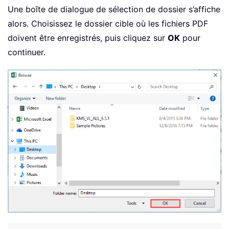
'Check if file already exist
Une boîte de dialogue de sélection de dossier s’affiche
If
 Len
(
Dir
(
xFolder
)
)
>
0
Then
alors. Choisissez le dossier cible où les fichiers PDF
    xYesorNo 
=
 MsgBox
(
xFolder 
&
" alr
doivent être enregistrés, puis cliquez sur
OK
pour
                      vbYesNo 
+
 vbQue
continuer.
On
Error
Resume
Next
If
 xYesorNo 
=
 vbYes 
Then
        Kill xFolder

Else
        MsgBox 
"if you don't overwrit
&
 vbCrLf 
&
 vbCrLf
Exit
Sub
End
If
If
 Err
.
Number 
<
>
0
Then
        MsgBox 
"Unable to delete exis
&
 vbCrLf 
&
 vbCrLf
Exit
Sub
End
If
End
If