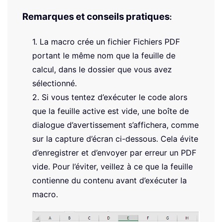
Remarques et conseils pratiques
:
Set
 xUsedRng 
=
 xSht
.
If
 Application
.
WorksheetFunction
.
Coun
1. La macro crée un fichier Fichiers PDF
'Save as PDF file 
    xSht
.
ExportAsFixedFormat 
Type
:
=
xl
portant le même nom que la feuille de
calcul, dans le dossier que vous avez
'Create Outlook email 
sélectionné.
Set
 xOutlookObj 
=
 CreateObject
(
"O
2. Si vous tentez d’exécuter le code alors
Set
 xEmailObj 
=
 xOutlookObj
.
Creat
que la feuille active est vide, une boîte de
With
 xEmailObj

dialogue d’avertissement s’affichera, comme
.
Display

sur la capture d’écran ci-dessous. Cela évite
.
To
=
""
d’enregistrer et d’envoyer par erreur un PDF
.
CC 
=
""
.
Subject 
=
 xSht
.
Name 
+
".pdf"
vide. Pour l’éviter, veillez à ce que la feuille
.
Attachments
.
Add xFolder

contienne du contenu avant d’exécuter la
If
 DisplayEmail 
=
False
Then
macro.
'.Send
End
If