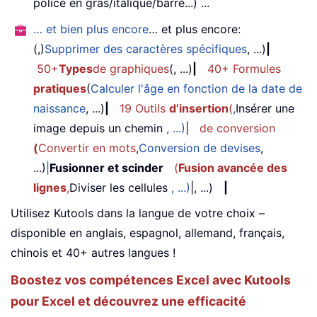
police en gras/italique/barré...) ...
… et bien plus encore
… et plus encore:
(,)
Supprimer des caractères spécifiques
, ...)
|
50+
Types
de graphiques
(, ...)
|
40+ Formules
pratiques
(
Calculer l'âge en fonction de la date de
naissance
, ...)
|
19 Outils
d’insertion
(
,
Insérer une
image depuis un chemin
, ...)
|
de conversion
(
Convertir en mots
,
Conversion de devises
,
...)
|
Fusionner et scinder
(
Fusion avancée des
lignes
,
Diviser les cellules
, ...)
|, ...)
|
Utilisez Kutools dans la langue de votre choix –
disponible en anglais, espagnol, allemand, français,
chinois et 40+ autres langues !
Boostez vos compétences Excel avec Kutools
pour Excel et découvrez une efficacité