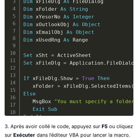
Dim
 xFileDlg 
As
Dim
 xFolder 
As
String
Dim
 xYesorNo 
As
Integer
Dim
 xOutlookObj 
As
Object
Dim
 xEmailObj 
As
Object
Dim
 xUsedRng 
As
 Range

Set
 xSht 
=
Set
 xFileDlg 
=
 Application
.
FileDialog
If
 xFileDlg
.
Show 
=
True
Then
   xFolder 
=
 xFileDlg
.
SelectedItems
(
1
Else
   MsgBox 
"You must specify a folder 
Exit
Sub
End
If
xFolder 
=
 xFolder 
+
"\"
+
 xSht
.
Name 
+
3. Après avoir collé le code, appuyez sur
F5
ou cliquez
sur
Exécuter
dans l’éditeur VBA pour lancer la macro.