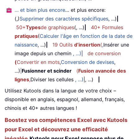
… et bien plus encore
… et plus encore:
(,)
Supprimer des caractères spécifiques
, ...)
|
50+
Types
de graphiques
(, ...)
|
40+ Formules
pratiques
(
Calculer l'âge en fonction de la date de
naissance
, ...)
|
19 Outils
d’insertion
(
,
Insérer une
image depuis un chemin
, ...)
|
de conversion
(
Convertir en mots
,
Conversion de devises
,
...)
|
Fusionner et scinder
(
Fusion avancée des
lignes
,
Diviser les cellules
, ...)
|, ...)
|
Utilisez Kutools dans la langue de votre choix –
disponible en anglais, espagnol, allemand, français,
chinois et 40+ autres langues !
Boostez vos compétences Excel avec Kutools
pour Excel et découvrez une efficacité
inégalée.
Kutools pour Excel propose plus de