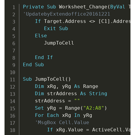
Copy
Private
Sub
 Worksheet_Change
(
ByVal
 Ta
'UpdatebyExtendoffice20161221
If
 Target
.
Address 
<
>
 [C1]
.
Address
Exit
Sub
Else
       JumpToCell

End
If
End
Sub
Sub
 JumpToCell
(
)
Dim
 xRg
,
 yRg 
As
 Range

Dim
 strAddress 
As
String
    strAddress 
=
""
Set
 yRg 
=
 Range
(
"A2:A8"
)
For
Each
 xRg 
In
 yRg

'MsgBox Cell.Value
If
 xRg
.
Value 
=
 ActiveCell
.
Val