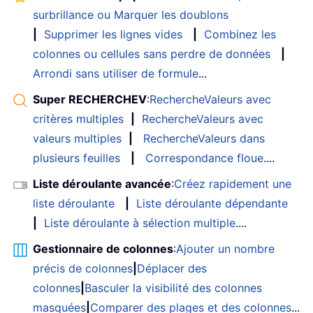
surbrillance ou Marquer les doublons
|
Supprimer les lignes vides
|
Combinez les
colonnes ou cellules sans perdre de données
|
Arrondi sans utiliser de formule
...
Super RECHERCHEV
:
RechercheValeurs avec
critères multiples
|
RechercheValeurs avec
valeurs multiples
|
RechercheValeurs dans
plusieurs feuilles
|
Correspondance floue
....
Liste déroulante avancée
:
Créez rapidement une
liste déroulante
|
Liste déroulante dépendante
|
Liste déroulante à sélection multiple
....
Gestionnaire de colonnes
:
Ajouter un nombre
précis de colonnes
|
Déplacer des
colonnes
|
Basculer la visibilité des colonnes
masquées
|
Comparer des plages et des colonnes
...