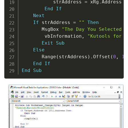
           strAddress 
=
 xRg
.
Address

End
If
Next
If
 strAddress 
=
""
Then
       MsgBox 
"The Day You Selected i
        vbInformation
,
"Kutools for E
Exit
Sub
Else
       Range
(
strAddress
)
.
Offset
(
0
,
1
)
End
If
End
Sub