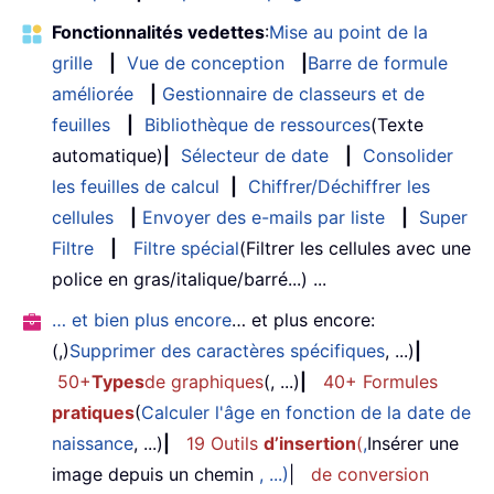
Fonctionnalités vedettes
:
Mise au point de la
grille
|
Vue de conception
|
Barre de formule
améliorée
|
Gestionnaire de classeurs et de
feuilles
|
Bibliothèque de ressources
(Texte
automatique)
|
Sélecteur de date
|
Consolider
les feuilles de calcul
|
Chiffrer/Déchiffrer les
cellules
|
Envoyer des e-mails par liste
|
Super
Filtre
|
Filtre spécial
(Filtrer les cellules avec une
police en gras/italique/barré...) ...
… et bien plus encore
… et plus encore:
(,)
Supprimer des caractères spécifiques
, ...)
|
50+
Types
de graphiques
(, ...)
|
40+ Formules
pratiques
(
Calculer l'âge en fonction de la date de
naissance
, ...)
|
19 Outils
d’insertion
(
,
Insérer une
image depuis un chemin
, ...)
|
de conversion