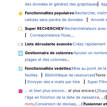
des données et générez des graphiques
|
App
Fonctionnalités populaires
:
Rechercher, mettr
cellules sans perdre de données
|
Arrondi s
Super RECHERCHEV
:
RechercheValeurs avec 
|
Correspondance floue
....
Liste déroulante avancée
:
Créez rapidement u
Gestionnaire de colonnes
:
Ajouter un nombre
plages et des colonnes
...
Fonctionnalités vedettes
:
Mise au point de la 
feuilles
|
Bibliothèque de ressources
(Texte
|
Envoyer des e-mails par liste
|
Super Filtr
… et bien plus encore
… et plus encore:(,)
Supp
l'âge en fonction de la date de naissance
, ...)
|
mots
,
Conversion de devises
, ...)
|
Fusionner et