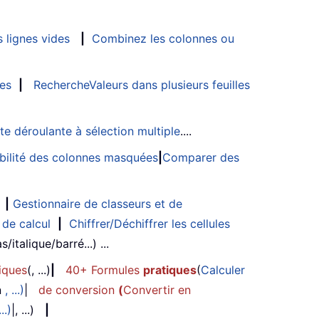
 lignes vides
|
Combinez les colonnes ou
les
|
RechercheValeurs dans plusieurs feuilles
ste déroulante à sélection multiple
....
sibilité des colonnes masquées
|
Comparer des
|
Gestionnaire de classeurs et de
 de calcul
|
Chiffrer/Déchiffrer les cellules
/italique/barré...) ...
iques
(, ...)
|
40+ Formules
pratiques
(
Calculer
n
, ...)
|
de conversion
(
Convertir en
...)
|, ...)
|