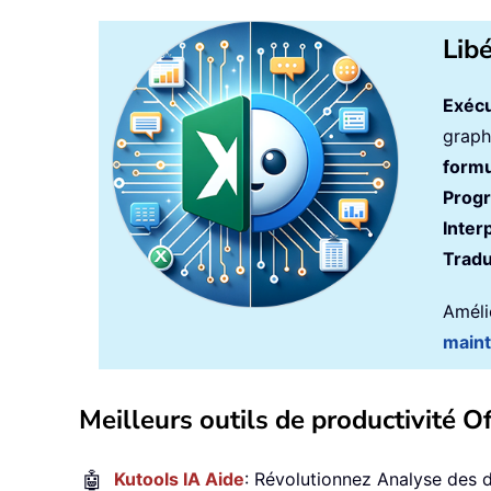
Lib
Exécu
graph
formu
Prog
Inter
Tradu
Amélio
main
Meilleurs outils de productivité Of
🤖
Kutools IA Aide
: Révolutionnez Analyse des 