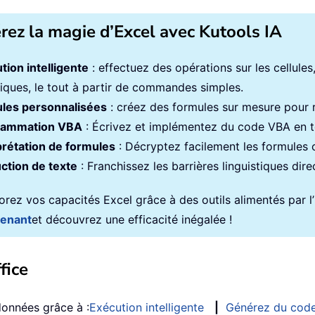
érez la magie d’Excel avec Kutools IA
tion intelligente
: effectuez des opérations sur les cellule
iques, le tout à partir de commandes simples.
les personnalisées
: créez des formules sur mesure pour ra
rammation VBA
: Écrivez et implémentez du code VBA en to
prétation de formules
: Décryptez facilement les formules
ction de texte
: Franchissez les barrières linguistiques dir
rez vos capacités Excel grâce à des outils alimentés par l’in
tenant
et découvrez une efficacité inégalée !
fice
données grâce à :
Exécution intelligente
|
Générez du cod