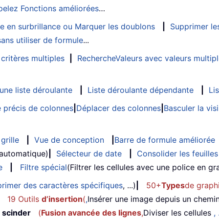
elez Fonctions améliorées
…
e en surbrillance ou Marquer les doublons
|
Supprimer les
ans utiliser de formule
...
critères multiples
|
RechercheValeurs avec valeurs multip
ne liste déroulante
|
Liste déroulante dépendante
|
Li
 précis de colonnes
|
Déplacer des colonnes
|
Basculer la vi
grille
|
Vue de conception
|
Barre de formule améliorée
 automatique)
|
Sélecteur de date
|
Consolider les feuilles
e
|
Filtre spécial
(Filtrer les cellules avec une police en gras
rimer des caractères spécifiques
, ...)
|
50+
Types
de graph
19 Outils
d’insertion
(
,
Insérer une image depuis un chemi
 scinder
(
Fusion avancée des lignes
,
Diviser les cellules
, 