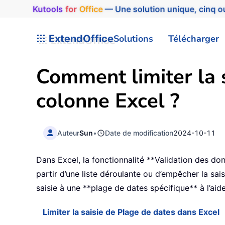
Kutools
for
Office
— Une solution unique, cinq ou
ExtendOffice
Solutions
Télécharger
Comment limiter la 
colonne Excel ?
Auteur
Sun
•
Date de modification
2024-10-11
Dans Excel, la fonctionnalité **Validation des don
partir d’une liste déroulante ou d’empêcher la sa
saisie à une **plage de dates spécifique** à l’ai
Limiter la saisie de Plage de dates dans Excel