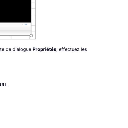
îte de dialogue
Propriétés
, effectuez les
URL
.