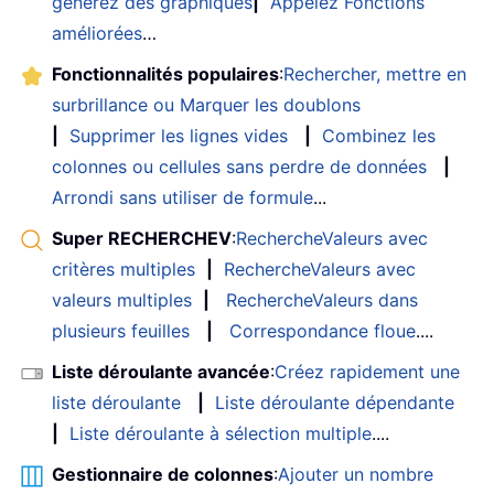
générez des graphiques
|
Appelez Fonctions
améliorées
…
Fonctionnalités populaires
:
Rechercher, mettre en
surbrillance ou Marquer les doublons
|
Supprimer les lignes vides
|
Combinez les
colonnes ou cellules sans perdre de données
|
Arrondi sans utiliser de formule
...
Super RECHERCHEV
:
RechercheValeurs avec
critères multiples
|
RechercheValeurs avec
valeurs multiples
|
RechercheValeurs dans
plusieurs feuilles
|
Correspondance floue
....
Liste déroulante avancée
:
Créez rapidement une
liste déroulante
|
Liste déroulante dépendante
|
Liste déroulante à sélection multiple
....
Gestionnaire de colonnes
:
Ajouter un nombre