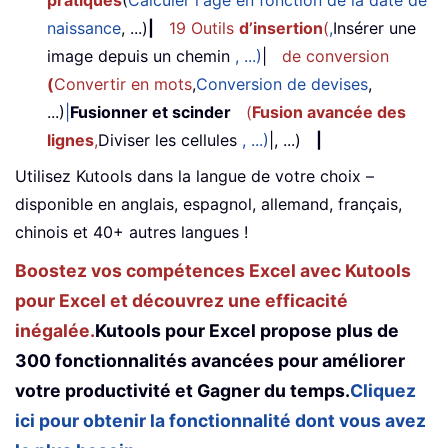
pratiques
(
Calculer l'âge en fonction de la date de
naissance
, ...)
|
19 Outils
d’insertion
(
,
Insérer une
image depuis un chemin
, ...)
|
de conversion
(
Convertir en mots
,
Conversion de devises
,
...)
|
Fusionner et scinder
(
Fusion avancée des
lignes
,
Diviser les cellules
, ...)
|, ...)
|
Utilisez Kutools dans la langue de votre choix –
disponible en anglais, espagnol, allemand, français,
chinois et 40+ autres langues !
Boostez vos compétences Excel avec Kutools
pour Excel et découvrez une efficacité
inégalée.
Kutools pour Excel propose plus de
300 fonctionnalités avancées pour améliorer
votre productivité et Gagner du temps.
Cliquez
ici pour obtenir la fonctionnalité dont vous avez