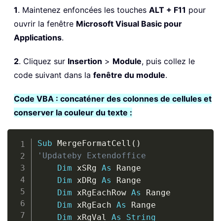
1
. Maintenez enfoncées les touches
ALT + F11
pour
ouvrir la fenêtre
Microsoft Visual Basic pour
Applications
.
2
. Cliquez sur
Insertion
>
Module
, puis collez le
code suivant dans la
fenêtre du module
.
Code VBA : concaténer des colonnes de cellules et
conserver la couleur du texte :
Copy
Sub
 MergeFormatCell
(
)
'Updateby Extendoffice
Dim
 xSRg 
As
 Range

Dim
 xDRg 
As
 Range

Dim
 xRgEachRow 
As
 Range

Dim
 xRgEach 
As
 Range

Dim
 xRgVal 
As
String