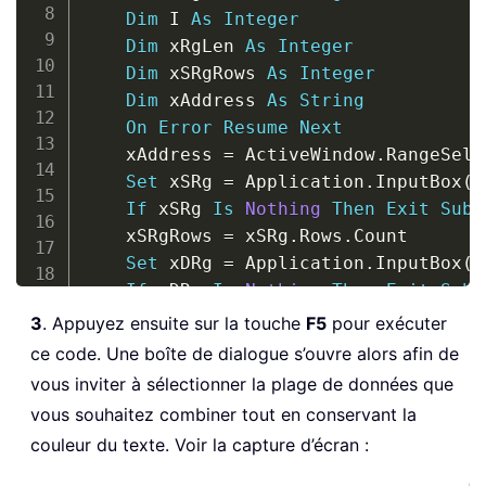
Dim
 I 
As
Integer
Dim
 xRgLen 
As
Integer
Dim
 xSRgRows 
As
Integer
Dim
 xAddress 
As
String
On
Error
Resume
Next
    xAddress 
=
 ActiveWindow
.
RangeSele
Set
 xSRg 
=
 Application
.
InputBox
(
"
If
 xSRg 
Is
Nothing
Then
Exit
Sub
    xSRgRows 
=
 xSRg
.
Rows
.
Count

Set
 xDRg 
=
 Application
.
InputBox
(
"
If
 xDRg 
Is
Nothing
Then
Exit
Sub
Set
 xDRg 
=
 xDRg
(
1
)
3
. Appuyez ensuite sur la touche
F5
pour exécuter
For
 I 
=
1
To
 xSRgRows

ce code. Une boîte de dialogue s’ouvre alors afin de
        xRgLen 
=
1
vous inviter à sélectionner la plage de données que
With
 xDRg
.
Offset
(
I 
-
1
)
vous souhaitez combiner tout en conservant la
.
Value 
=
 vbNullString

couleur du texte. Voir la capture d’écran :
.
ClearFormats

.
NumberFormat 
=
"@"