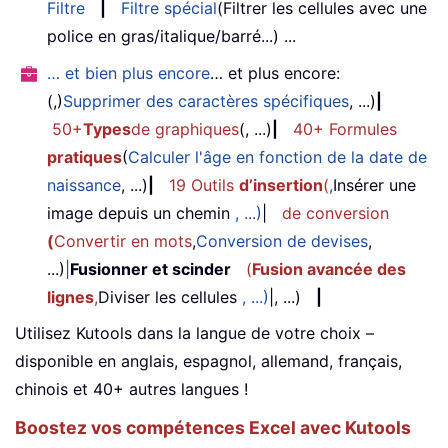
Filtre
|
Filtre spécial
(Filtrer les cellules avec une
police en gras/italique/barré...) ...
… et bien plus encore
… et plus encore:
(,)
Supprimer des caractères spécifiques
, ...)
|
50+
Types
de graphiques
(, ...)
|
40+ Formules
pratiques
(
Calculer l'âge en fonction de la date de
naissance
, ...)
|
19 Outils
d’insertion
(
,
Insérer une
image depuis un chemin
, ...)
|
de conversion
(
Convertir en mots
,
Conversion de devises
,
...)
|
Fusionner et scinder
(
Fusion avancée des
lignes
,
Diviser les cellules
, ...)
|, ...)
|
Utilisez Kutools dans la langue de votre choix –
disponible en anglais, espagnol, allemand, français,
chinois et 40+ autres langues !
Boostez vos compétences Excel avec Kutools