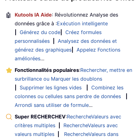
🤖
Kutools IA Aide
: Révolutionnez Analyse des
données grâce à :
Exécution intelligente
|
Générez du code
|
Créez formules
personnalisées
|
Analysez des données et
générez des graphiques
|
Appelez Fonctions
améliorées
…
Fonctionnalités populaires
:
Rechercher, mettre en
surbrillance ou Marquer les doublons
|
Supprimer les lignes vides
|
Combinez les
colonnes ou cellules sans perdre de données
|
Arrondi sans utiliser de formule
...
Super RECHERCHEV
:
RechercheValeurs avec
critères multiples
|
RechercheValeurs avec
valeurs multiples
|
RechercheValeurs dans