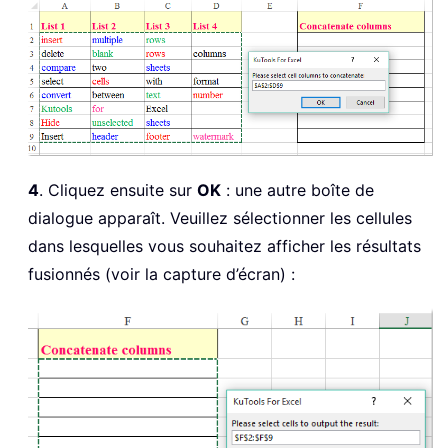
Set
 xRgEachRow 
=
 xSRg
(
1
)
.
For
Each
 xRgEach 
In
 xRgEa
.
Value 
=
.
Value 
&
 Tri
Next
For
Each
 xRgEach 
In
 xRgEa
                xRgVal 
=
 xRgEach
.
Value
With
.
Characters
(
xRgL
4
. Cliquez ensuite sur
OK
: une autre boîte de
.
Name 
=
 xRgEach
.
Font
.
dialogue apparaît. Veuillez sélectionner les cellules
.
FontStyle 
=
 xRgEach
.
.
Size 
=
 xRgEach
.
Font
.
dans lesquelles vous souhaitez afficher les résultats
.
Strikethrough 
=
 xRgE
fusionnés (voir la capture d’écran) :
.
Superscript 
=
 xRgEac
.
Subscript 
=
 xRgEach
.
.
OutlineFont 
=
 xRgEac
.
Shadow 
=
 xRgEach
.
Fon
.
Underline 
=
 xRgEach
.
.
ColorIndex 
=
 xRgEach
End
With