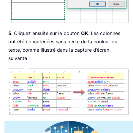
                xRgLen 
=
 xRgLen 
+
 Len
Next
End
With
Next
5
. Cliquez ensuite sur le bouton
OK
. Les colonnes
End
Sub
ont été concaténées sans perte de la couleur du
texte, comme illustré dans la capture d’écran
suivante :