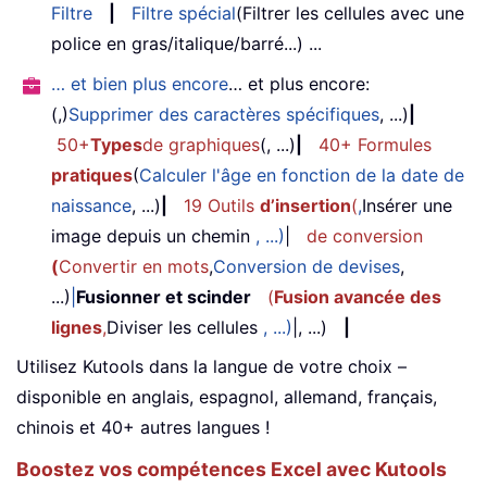
Filtre
|
Filtre spécial
(Filtrer les cellules avec une
police en gras/italique/barré...) ...
… et bien plus encore
… et plus encore:
(,)
Supprimer des caractères spécifiques
, ...)
|
50+
Types
de graphiques
(, ...)
|
40+ Formules
pratiques
(
Calculer l'âge en fonction de la date de
naissance
, ...)
|
19 Outils
d’insertion
(
,
Insérer une
image depuis un chemin
, ...)
|
de conversion
(
Convertir en mots
,
Conversion de devises
,
...)
|
Fusionner et scinder
(
Fusion avancée des
lignes
,
Diviser les cellules
, ...)
|, ...)
|
Utilisez Kutools dans la langue de votre choix –
disponible en anglais, espagnol, allemand, français,
chinois et 40+ autres langues !
Boostez vos compétences Excel avec Kutools