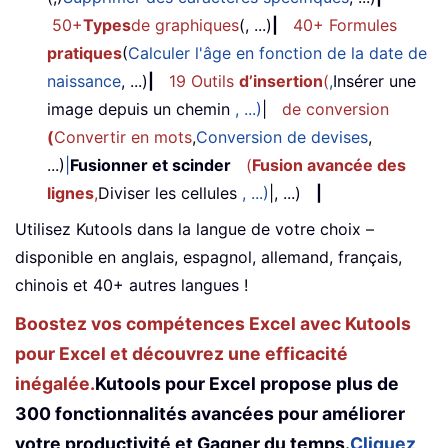
50+
Types
de graphiques
(, ...)
|
40+ Formules
pratiques
(
Calculer l'âge en fonction de la date de
naissance
, ...)
|
19 Outils
d’insertion
(
,
Insérer une
image depuis un chemin
, ...)
|
de conversion
(
Convertir en mots
,
Conversion de devises
,
...)
|
Fusionner et scinder
(
Fusion avancée des
lignes
,
Diviser les cellules
, ...)
|, ...)
|
Utilisez Kutools dans la langue de votre choix –
disponible en anglais, espagnol, allemand, français,
chinois et 40+ autres langues !
Boostez vos compétences Excel avec Kutools
pour Excel et découvrez une efficacité
inégalée.
Kutools pour Excel propose plus de
300 fonctionnalités avancées pour améliorer
votre productivité et Gagner du temps.
Cliquez