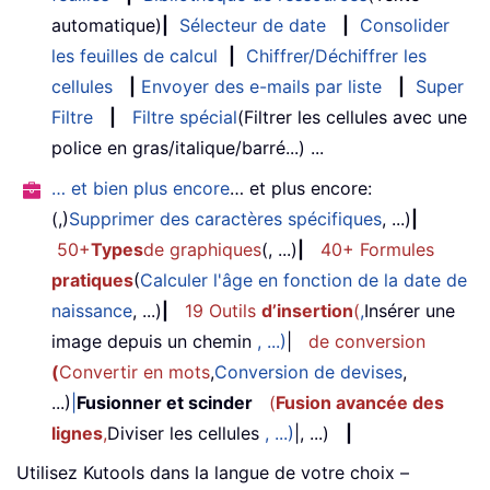
automatique)
|
Sélecteur de date
|
Consolider
les feuilles de calcul
|
Chiffrer/Déchiffrer les
cellules
|
Envoyer des e-mails par liste
|
Super
Filtre
|
Filtre spécial
(Filtrer les cellules avec une
police en gras/italique/barré...) ...
… et bien plus encore
… et plus encore:
(,)
Supprimer des caractères spécifiques
, ...)
|
50+
Types
de graphiques
(, ...)
|
40+ Formules
pratiques
(
Calculer l'âge en fonction de la date de
naissance
, ...)
|
19 Outils
d’insertion
(
,
Insérer une
image depuis un chemin
, ...)
|
de conversion
(
Convertir en mots
,
Conversion de devises
,
...)
|
Fusionner et scinder
(
Fusion avancée des
lignes
,
Diviser les cellules
, ...)
|, ...)
|
Utilisez Kutools dans la langue de votre choix –