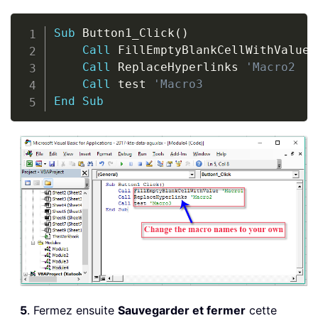
Copy
Sub
 Button1_Click
(
)
Call
 FillEmptyBlankCellWithValue 
Call
 ReplaceHyperlinks 
'Macro2
Call
 test 
'Macro3
End
Sub
5
. Fermez ensuite
Sauvegarder et fermer
cette