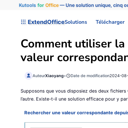
Kutools
for
Office
— Une solution unique, cinq ou
ExtendOffice
Solutions
Télécharger
Comment utiliser l
valeur correspondan
Auteur
Xiaoyang
•
Date de modification
2024-08
Supposons que vous disposiez des deux fichiers 
l’autre. Existe-t-il une solution efficace pour y par
Rechercher une valeur correspondante depuis u