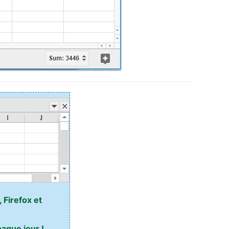
 Firefox et
aque jour !