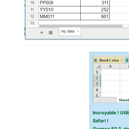
Incroyable ! Ut
Safari !
Gagnez 50 % de v