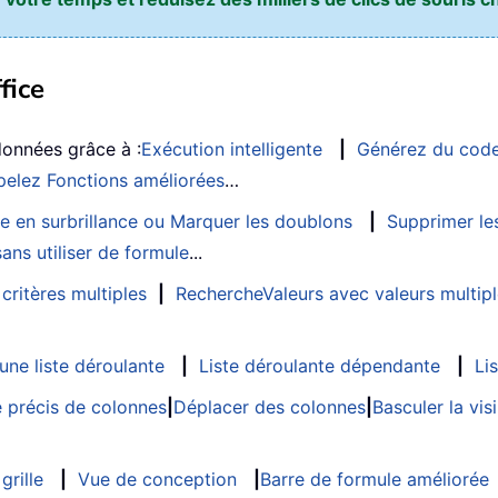
fice
données grâce à :
Exécution intelligente
|
Générez du cod
elez Fonctions améliorées
…
e en surbrillance ou Marquer les doublons
|
Supprimer les
ans utiliser de formule
...
critères multiples
|
RechercheValeurs avec valeurs multip
ne liste déroulante
|
Liste déroulante dépendante
|
Li
 précis de colonnes
|
Déplacer des colonnes
|
Basculer la vi
grille
|
Vue de conception
|
Barre de formule améliorée