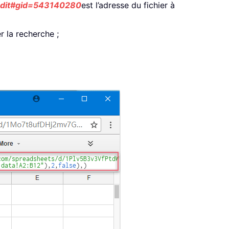
edit#gid=543140280
est l’adresse du fichier à
r la recherche ;