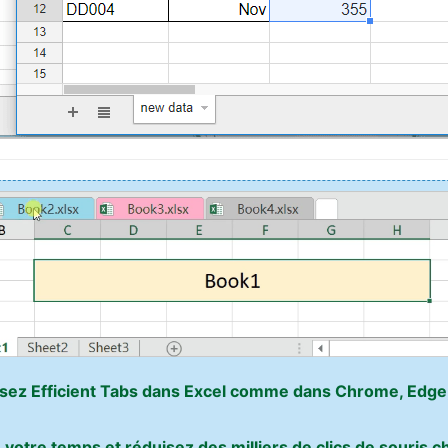
ilisez Efficient Tabs dans Excel comme dans Chrome, Edge,
otre temps et réduisez des milliers de clics de souris ch