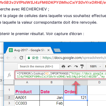
d/1Plv5B3v3VfPtdWSJ4zFM6DKPY0MhcCxiYS0vYrxORHE/
echerche avec RECHERCHEV ;
 et la plage de cellules dans laquelle vous souhaitez effectue
e laquelle la valeur correspondante doit être renvoyée.
tenir le premier résultat. Voir capture d’écran :