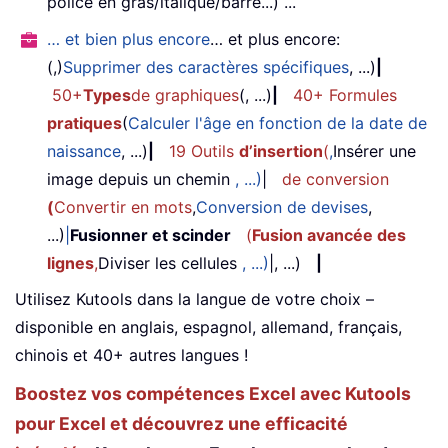
police en gras/italique/barré...) ...
… et bien plus encore
… et plus encore:
(,)
Supprimer des caractères spécifiques
, ...)
|
50+
Types
de graphiques
(, ...)
|
40+ Formules
pratiques
(
Calculer l'âge en fonction de la date de
naissance
, ...)
|
19 Outils
d’insertion
(
,
Insérer une
image depuis un chemin
, ...)
|
de conversion
(
Convertir en mots
,
Conversion de devises
,
...)
|
Fusionner et scinder
(
Fusion avancée des
lignes
,
Diviser les cellules
, ...)
|, ...)
|
Utilisez Kutools dans la langue de votre choix –
disponible en anglais, espagnol, allemand, français,
chinois et 40+ autres langues !
Boostez vos compétences Excel avec Kutools
pour Excel et découvrez une efficacité