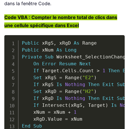
dans la fenêtre Code.
Code VBA : Compter le nombre total de clics dans
une cellule spécifique dans Excel
Copy
Public
 xRgS
,
 xRgD 
As
Public
 xNum 
As
Long
Private
Sub
 Worksheet_SelectionChange
On
Error
Resume
Next
If
 Target
.
Cells
.
Count 
>
1
Then
Ex
Set
 xRgS 
=
 Range
(
"E2"
)
If
 xRgS 
Is
Nothing
Then
Exit
Sub
Set
 xRgD 
=
 Range
(
"H2"
)
If
 xRgD 
Is
Nothing
Then
Exit
Sub
If
 Intersect
(
xRgS
,
 Target
)
Is
Not
    xNum 
=
 xNum 
+
1
    xRgD
.
Value 
=
End
Sub