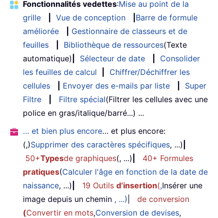
Fonctionnalités vedettes
:
Mise au point de la
grille
|
Vue de conception
|
Barre de formule
améliorée
|
Gestionnaire de classeurs et de
feuilles
|
Bibliothèque de ressources
(Texte
automatique)
|
Sélecteur de date
|
Consolider
les feuilles de calcul
|
Chiffrer/Déchiffrer les
cellules
|
Envoyer des e-mails par liste
|
Super
Filtre
|
Filtre spécial
(Filtrer les cellules avec une
police en gras/italique/barré...) ...
… et bien plus encore
… et plus encore:
(,)
Supprimer des caractères spécifiques
, ...)
|
50+
Types
de graphiques
(, ...)
|
40+ Formules
pratiques
(
Calculer l'âge en fonction de la date de
naissance
, ...)
|
19 Outils
d’insertion
(
,
Insérer une
image depuis un chemin
, ...)
|
de conversion
(
Convertir en mots
,
Conversion de devises
,