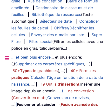
grille
|
Vue de conception
|
Barre de formule
améliorée
|
Gestionnaire de classeurs et de
feuilles
|
Bibliothèque de ressources
(Texte
automatique)
|
Sélecteur de date
|
Consolider
les feuilles de calcul
|
Chiffrer/Déchiffrer les
cellules
|
Envoyer des e-mails par liste
|
Super
Filtre
|
Filtre spécial
(Filtrer les cellules avec une
police en gras/italique/barré...) ...
… et bien plus encore
… et plus encore:
(,)
Supprimer des caractères spécifiques
, ...)
|
50+
Types
de graphiques
(, ...)
|
40+ Formules
pratiques
(
Calculer l'âge en fonction de la date de
naissance
, ...)
|
19 Outils
d’insertion
(
,
Insérer une
image depuis un chemin
, ...)
|
de conversion
(
Convertir en mots
,
Conversion de devises
,
...)
|
Fusionner et scinder
(
Fusion avancée des