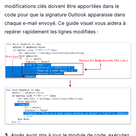
.
To
=
 xRgVal

modifications clés doivent être apportées dans le
.
Subject 
=
"Test"
code pour que la signature Outlook apparaisse dans
.
Body 
=
"Dear "
_
chaque e-mail envoyé. Ce guide visuel vous aidera à
&
 vbNewLine 
&
 v
repérer rapidement les lignes modifiées :
"This is a te
"sending in E
.
Display

'.Send
End
With
End
If
Next
Set
 xMailOut 
=
Nothing
Set
 xOutApp 
=
Nothing
    Application
.
ScreenUpdating 
=
True
End
Sub
3.
Après avoir mis à jour le module de code, exécutez