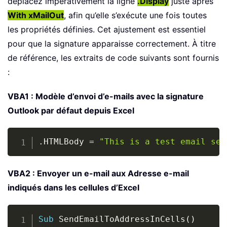
déplacez impérativement la ligne
.Display
juste après
With xMailOut
, afin qu’elle s’exécute une fois toutes
les propriétés définies. Cet ajustement est essentiel
pour que la signature apparaisse correctement. À titre
de référence, les extraits de code suivants sont fournis
:
VBA1 : Modèle d’envoi d’e-mails avec la signature
Outlook par défaut depuis Excel
Copy
.
HTMLBody 
=
"This is a test email sen
VBA2 : Envoyer un e-mail aux Adresse e-mail
indiqués dans les cellules d’Excel
Copy
Sub
 SendEmailToAddressInCells
(
)