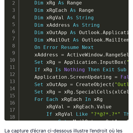
Dim
 xRg 
As
 Range

Dim
 xRgEach 
As
 Range

Dim
 xRgVal 
As
String
Dim
 xAddress 
As
String
Dim
 xOutApp 
As
 Outlook
.
Application
Dim
 xMailOut 
As
 Outlook
.
MailItem

On
Error
Resume
Next
    xAddress 
=
 ActiveWindow
.
RangeSele
Set
 xRg 
=
 Application
.
InputBox
(
"P
If
 xRg 
Is
Nothing
Then
Exit
Sub
    Application
.
ScreenUpdating 
=
Fals
Set
 xOutApp 
=
 CreateObject
(
"Outlo
Set
 xRg 
=
 xRg
.
SpecialCells
(
xlCell
For
Each
 xRgEach 
In
 xRg

        xRgVal 
=
 xRgEach
.
Value

If
 xRgVal 
Like
"?*@?*.?*"
The
Set
 xMailOut 
=
 xOutApp
.
Cr
With
 xMailOut

La capture d’écran ci-dessous illustre l’endroit où les