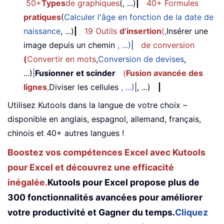
50+
Types
de graphiques
(, ...)
|
40+ Formules
pratiques
(
Calculer l'âge en fonction de la date de
naissance
, ...)
|
19 Outils
d’insertion
(
,
Insérer une
image depuis un chemin
, ...)
|
de conversion
(
Convertir en mots
,
Conversion de devises
,
...)
|
Fusionner et scinder
(
Fusion avancée des
lignes
,
Diviser les cellules
, ...)
|, ...)
|
Utilisez Kutools dans la langue de votre choix –
disponible en anglais, espagnol, allemand, français,
chinois et 40+ autres langues !
Boostez vos compétences Excel avec Kutools
pour Excel et découvrez une efficacité
inégalée.
Kutools pour Excel propose plus de
300 fonctionnalités avancées pour améliorer
votre productivité et Gagner du temps.
Cliquez