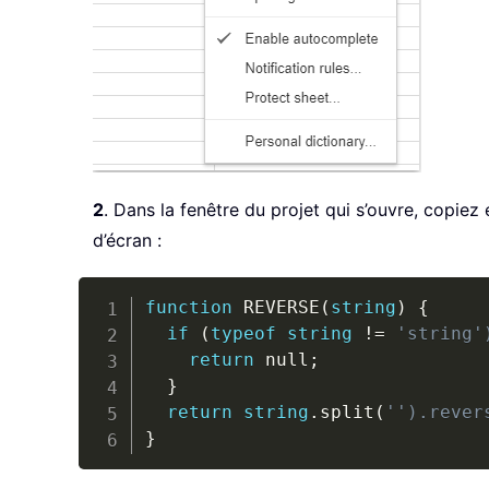
2
. Dans la fenêtre du projet qui s’ouvre, copiez
d’écran :
function
 REVERSE
(
string
)
{
if
(
typeof
string
!
=
'string'
return
 null;

}
return
string
.
split
(
'').rever
}