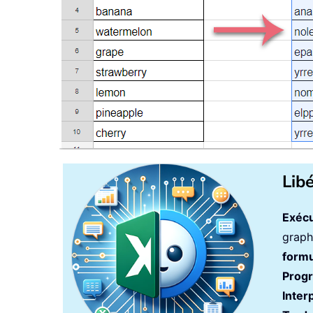
Lib
Exécu
graph
formu
Prog
Inter