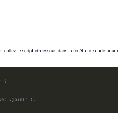
 et collez le script ci-dessous dans la fenêtre de code pour 
) {
se().join('');