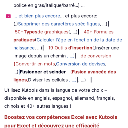
police en gras/italique/barré...) ...
… et bien plus encore
… et plus encore:
(,)
Supprimer des caractères spécifiques
, ...)
|
50+
Types
de graphiques
(, ...)
|
40+ Formules
pratiques
(
Calculer l'âge en fonction de la date de
naissance
, ...)
|
19 Outils
d’insertion
(
,
Insérer une
image depuis un chemin
, ...)
|
de conversion
(
Convertir en mots
,
Conversion de devises
,
...)
|
Fusionner et scinder
(
Fusion avancée des
lignes
,
Diviser les cellules
, ...)
|, ...)
|
Utilisez Kutools dans la langue de votre choix –
disponible en anglais, espagnol, allemand, français,
chinois et 40+ autres langues !
Boostez vos compétences Excel avec Kutools
pour Excel et découvrez une efficacité