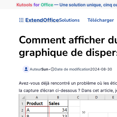
Kutools
for
Office
— Une solution unique, cinq ou
ExtendOffice
Solutions
Télécharger
Comment afficher du 
graphique de disper
Auteur
Sun
•
Date de modification
2024-08-30
Avez-vous déjà rencontré un problème où les étiq
la capture d’écran ci-dessous ? Dans cet article,