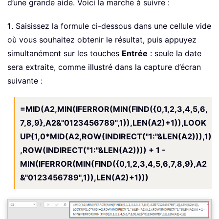
d’une grande aide. Voici la marche à suivre :
1
. Saisissez la formule ci-dessous dans une cellule vide
où vous souhaitez obtenir le résultat, puis appuyez
simultanément sur les touches
Entrée
: seule la date
sera extraite, comme illustré dans la capture d’écran
suivante :
=MID(A2,MIN(IFERROR(MIN(FIND({0,1,2,3,4,5,6,
7,8,9},A2&"0123456789",1)),LEN(A2)+1)),LOOK
UP(1,0*MID(A2,ROW(INDIRECT("1:"&LEN(A2))),1)
,ROW(INDIRECT("1:"&LEN(A2)))) + 1 -
MIN(IFERROR(MIN(FIND({0,1,2,3,4,5,6,7,8,9},A2
&"0123456789",1)),LEN(A2)+1)))