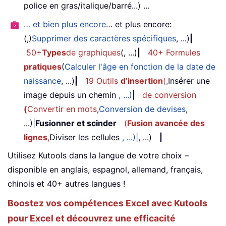
police en gras/italique/barré...) ...
… et bien plus encore
… et plus encore:
(,)
Supprimer des caractères spécifiques
, ...)
|
50+
Types
de graphiques
(, ...)
|
40+ Formules
pratiques
(
Calculer l'âge en fonction de la date de
naissance
, ...)
|
19 Outils
d’insertion
(
,
Insérer une
image depuis un chemin
, ...)
|
de conversion
(
Convertir en mots
,
Conversion de devises
,
...)
|
Fusionner et scinder
(
Fusion avancée des
lignes
,
Diviser les cellules
, ...)
|, ...)
|
Utilisez Kutools dans la langue de votre choix –
disponible en anglais, espagnol, allemand, français,
chinois et 40+ autres langues !
Boostez vos compétences Excel avec Kutools
pour Excel et découvrez une efficacité