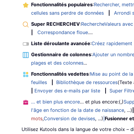
Fonctionnalités populaires
:
Rechercher, mettr
cellules sans perdre de données
|
Arrondi s
Super RECHERCHEV
:
RechercheValeurs avec 
|
Correspondance floue
....
Liste déroulante avancée
:
Créez rapidement u
Gestionnaire de colonnes
:
Ajouter un nombre
plages et des colonnes
...
Fonctionnalités vedettes
:
Mise au point de la 
feuilles
|
Bibliothèque de ressources
(Texte
|
Envoyer des e-mails par liste
|
Super Filtr
… et bien plus encore
… et plus encore:(,)
Supp
l'âge en fonction de la date de naissance
, ...)
|
mots
,
Conversion de devises
, ...)
|
Fusionner et
Utilisez Kutools dans la langue de votre choix – d