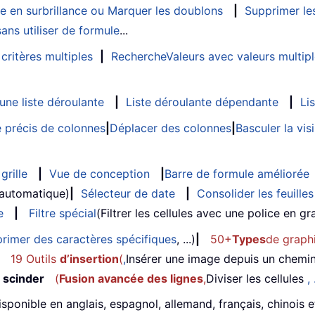
e en surbrillance ou Marquer les doublons
|
Supprimer les
ans utiliser de formule
...
critères multiples
|
RechercheValeurs avec valeurs multip
ne liste déroulante
|
Liste déroulante dépendante
|
Li
 précis de colonnes
|
Déplacer des colonnes
|
Basculer la vi
grille
|
Vue de conception
|
Barre de formule améliorée
 automatique)
|
Sélecteur de date
|
Consolider les feuilles
e
|
Filtre spécial
(Filtrer les cellules avec une police en gras
rimer des caractères spécifiques
, ...)
|
50+
Types
de graph
19 Outils
d’insertion
(
,
Insérer une image depuis un chemi
 scinder
(
Fusion avancée des lignes
,
Diviser les cellules
, 
isponible en anglais, espagnol, allemand, français, chinois 