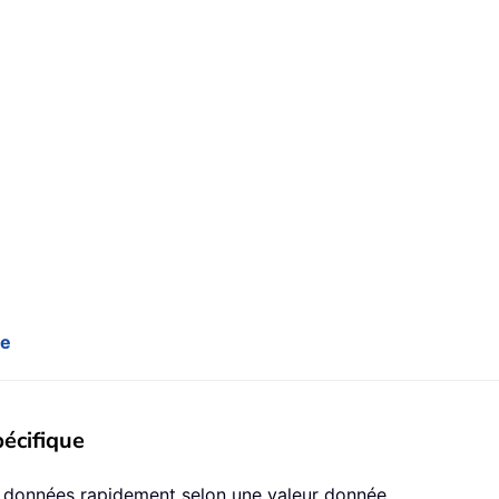
ue
écifique
s données rapidement selon une valeur donnée.