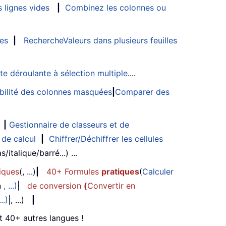
 lignes vides
|
Combinez les colonnes ou
les
|
RechercheValeurs dans plusieurs feuilles
ste déroulante à sélection multiple
....
sibilité des colonnes masquées
|
Comparer des
|
Gestionnaire de classeurs et de
 de calcul
|
Chiffrer/Déchiffrer les cellules
/italique/barré...) ...
iques
(, ...)
|
40+ Formules
pratiques
(
Calculer
n
, ...)
|
de conversion
(
Convertir en
...)
|, ...)
|
et 40+ autres langues !