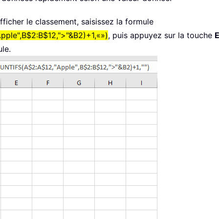
ficher le classement, saisissez la formule
ple",B$2:B$12,">"&B2)+1,«»)
, puis appuyez sur la touche
E
le.