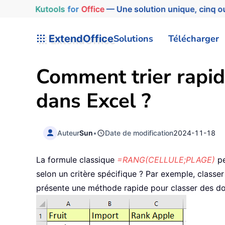
Kutools
for
Office
— Une solution unique, cinq ou
ExtendOffice
Solutions
Télécharger
Comment trier rapid
dans Excel ?
Auteur
Sun
•
Date de modification
2024-11-18
La formule classique
=RANG(CELLULE;PLAGE)
pe
selon un critère spécifique ? Par exemple, class
présente une méthode rapide pour classer des don