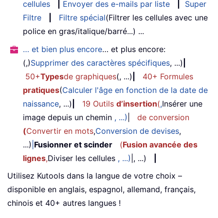
cellules
|
Envoyer des e-mails par liste
|
Super
Filtre
|
Filtre spécial
(Filtrer les cellules avec une
police en gras/italique/barré...) ...
… et bien plus encore
… et plus encore:
(,)
Supprimer des caractères spécifiques
, ...)
|
50+
Types
de graphiques
(, ...)
|
40+ Formules
pratiques
(
Calculer l'âge en fonction de la date de
naissance
, ...)
|
19 Outils
d’insertion
(
,
Insérer une
image depuis un chemin
, ...)
|
de conversion
(
Convertir en mots
,
Conversion de devises
,
...)
|
Fusionner et scinder
(
Fusion avancée des
lignes
,
Diviser les cellules
, ...)
|, ...)
|
Utilisez Kutools dans la langue de votre choix –
disponible en anglais, espagnol, allemand, français,
chinois et 40+ autres langues !