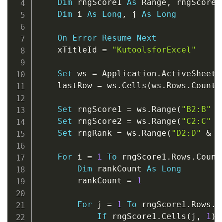
Dim
 rngScore1 
As
 Range
,
 rngScore2
Dim
 i 
As
Long
,
 j 
As
Long
On
Error
Resume
Next
    xTitleId 
=
"KutoolsforExcel"
Set
 ws 
=
 Application
.
ActiveSheet

    lastRow 
=
 ws
.
Cells
(
ws
.
Rows
.
Count
,
Set
 rngScore1 
=
 ws
.
Range
(
"B2:B"
&
Set
 rngScore2 
=
 ws
.
Range
(
"C2:C"
&
Set
 rngRank 
=
 ws
.
Range
(
"D2:D"
&
 l
For
 i 
=
1
To
 rngScore1
.
Rows
.
Count

Dim
 rankCount 
As
Long
        rankCount 
=
1
For
 j 
=
1
To
 rngScore1
.
Rows
.
C
If
 rngScore1
.
Cells
(
j
,
1
)
.