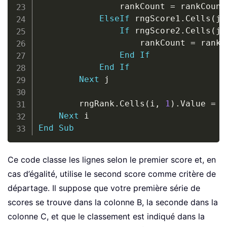
                rankCount 
=
 rankCount
ElseIf
 rngScore1
.
Cells
(
j
,
If
 rngScore2
.
Cells
(
j
,
                    rankCount 
=
 rankC
End
If
End
If
Next
 j

        rngRank
.
Cells
(
i
,
1
)
.
Value 
=
 r
Next
End
Sub
Ce code classe les lignes selon le premier score et, en
cas d’égalité, utilise le second score comme critère de
départage. Il suppose que votre première série de
scores se trouve dans la colonne B, la seconde dans la
colonne C, et que le classement est indiqué dans la