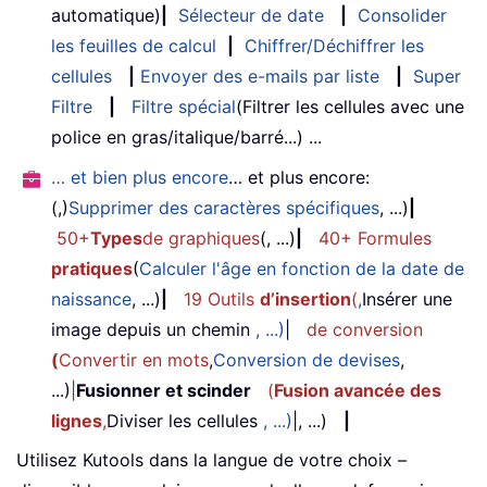
automatique)
|
Sélecteur de date
|
Consolider
les feuilles de calcul
|
Chiffrer/Déchiffrer les
cellules
|
Envoyer des e-mails par liste
|
Super
Filtre
|
Filtre spécial
(Filtrer les cellules avec une
police en gras/italique/barré...) ...
… et bien plus encore
… et plus encore:
(,)
Supprimer des caractères spécifiques
, ...)
|
50+
Types
de graphiques
(, ...)
|
40+ Formules
pratiques
(
Calculer l'âge en fonction de la date de
naissance
, ...)
|
19 Outils
d’insertion
(
,
Insérer une
image depuis un chemin
, ...)
|
de conversion
(
Convertir en mots
,
Conversion de devises
,
...)
|
Fusionner et scinder
(
Fusion avancée des
lignes
,
Diviser les cellules
, ...)
|, ...)
|
Utilisez Kutools dans la langue de votre choix –