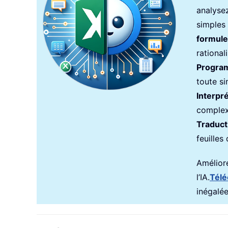
analyse
simples
formule
rational
Progra
toute si
Interpr
complex
Traduct
feuilles 
Améliore
l’IA.
Télé
inégalée