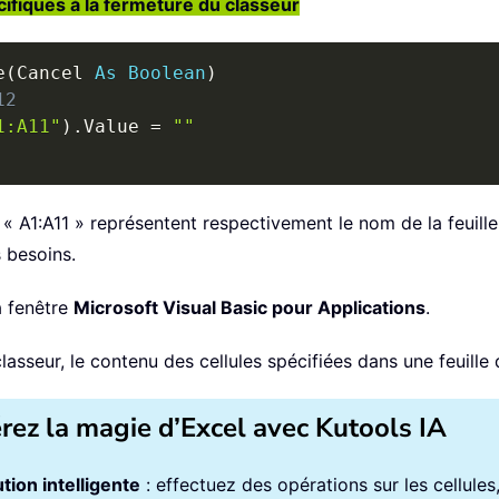
cifiques à la fermeture du classeur
e
(
Cancel 
As
Boolean
)
12
1:A11"
)
.
Value 
=
""
 « A1:A11 » représentent respectivement le nom de la feuille
 besoins.
a fenêtre
Microsoft Visual Basic pour Applications
.
asseur, le contenu des cellules spécifiées dans une feuill
érez la magie d’Excel avec Kutools IA
tion intelligente
: effectuez des opérations sur les cellule