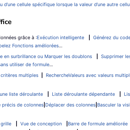
une cellule spécifique lorsque la valeur d’une autre cellu
fice
données grâce à :
Exécution intelligente
|
Générez du cod
elez Fonctions améliorées
…
e en surbrillance ou Marquer les doublons
|
Supprimer les
ans utiliser de formule
...
critères multiples
|
RechercheValeurs avec valeurs multip
ne liste déroulante
|
Liste déroulante dépendante
|
Li
 précis de colonnes
|
Déplacer des colonnes
|
Basculer la vi
grille
|
Vue de conception
|
Barre de formule améliorée