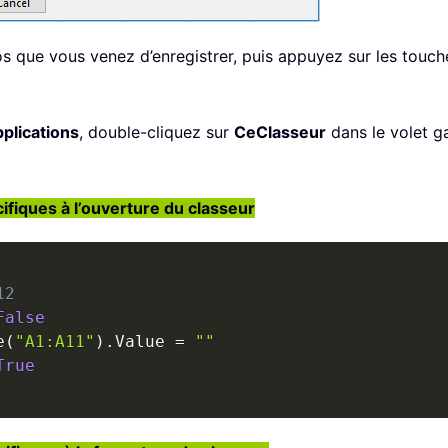
os que vous venez d’enregistrer, puis appuyez sur les touc
plications
, double-cliquez sur
CeClasseur
dans le volet g
ifiques à l’ouverture du classeur
12
False
e
(
"A1:A11"
)
.
Value 
=
""
True