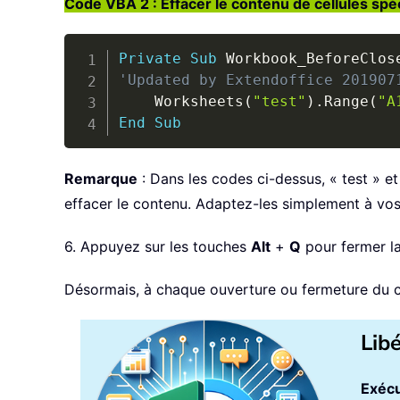
Code VBA 2 : Effacer le contenu de cellules spé
Private
Sub
 Workbook_BeforeClos
'Updated by Extendoffice 201907
    Worksheets
(
"test"
)
.
Range
(
"A
End
Sub
Remarque
: Dans les codes ci-dessus, « test » et
effacer le contenu. Adaptez-les simplement à vos
6. Appuyez sur les touches
Alt
+
Q
pour fermer l
Désormais, à chaque ouverture ou fermeture du cl
Lib
Exécu