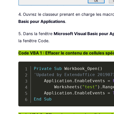
4. Ouvrez le classeur prenant en charge les macr
Basic pour Applications
.
5. Dans la fenêtre
Microsoft Visual Basic pour Ap
la fenêtre Code.
Code VBA 1 : Effacer le contenu de cellules spéc
Private
Sub
 Workbook_Open
(
)
'Updated by Extendoffice 201907
    Application
.
EnableEvents 
=
        Worksheets
(
"test"
)
.
Rang
    Application
.
EnableEvents 
=
End
Sub