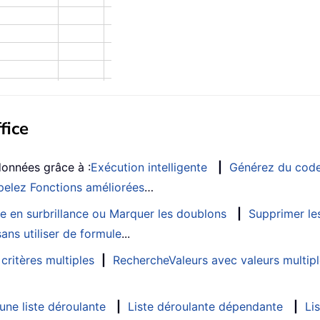
fice
données grâce à :
Exécution intelligente
|
Générez du cod
elez Fonctions améliorées
…
e en surbrillance ou Marquer les doublons
|
Supprimer les
ans utiliser de formule
...
critères multiples
|
RechercheValeurs avec valeurs multip
ne liste déroulante
|
Liste déroulante dépendante
|
Li