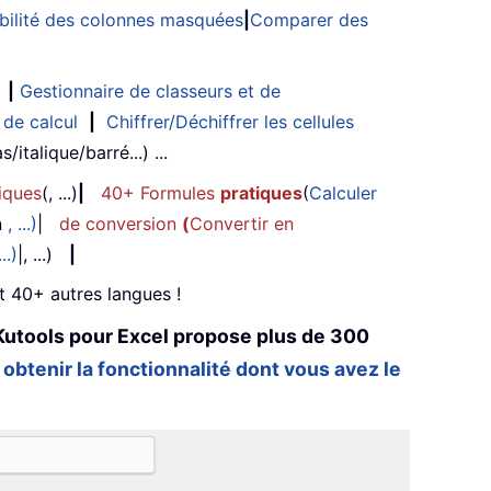
sibilité des colonnes masquées
|
Comparer des
|
Gestionnaire de classeurs et de
 de calcul
|
Chiffrer/Déchiffrer les cellules
/italique/barré...) ...
iques
(, ...)
|
40+ Formules
pratiques
(
Calculer
n
, ...)
|
de conversion
(
Convertir en
...)
|, ...)
|
et 40+ autres langues !
Kutools pour Excel propose plus de 300
 obtenir la fonctionnalité dont vous avez le