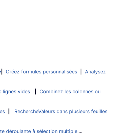
e
|
Créez formules personnalisées
|
Analysez
 lignes vides
|
Combinez les colonnes ou
les
|
RechercheValeurs dans plusieurs feuilles
ste déroulante à sélection multiple
....