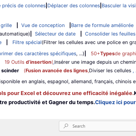
 précis de colonnes
|
Déplacer des colonnes
|
Basculer la vi
grille
|
Vue de conception
|
Barre de formule améliorée
 automatique)
|
Sélecteur de date
|
Consolider les feuilles
e
|
Filtre spécial
(Filtrer les cellules avec une police en gras
rimer des caractères spécifiques
, ...)
|
50+
Types
de graph
19 Outils
d’insertion
(
,
Insérer une image depuis un chemi
 scinder
(
Fusion avancée des lignes
,
Diviser les cellules
, 
isponible en anglais, espagnol, allemand, français, chinois 
s pour Excel et découvrez une efficacité inégalée.
tre productivité et Gagner du temps.
Cliquez ici pour