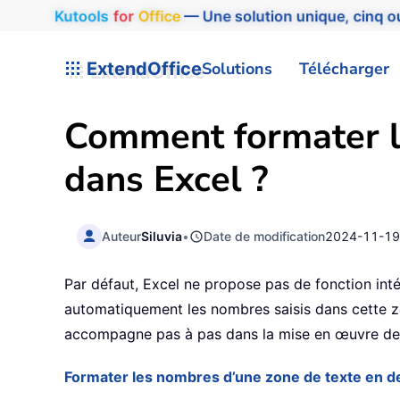
Kutools
for
Office
— Une solution unique, cinq ou
ExtendOffice
Solutions
Télécharger
Comment formater l
dans Excel ?
Auteur
Siluvia
•
Date de modification
2024-11-1
Par défaut, Excel ne propose pas de fonction int
automatiquement les nombres saisis dans cette zo
accompagne pas à pas dans la mise en œuvre de
Formater les nombres d’une zone de texte en de