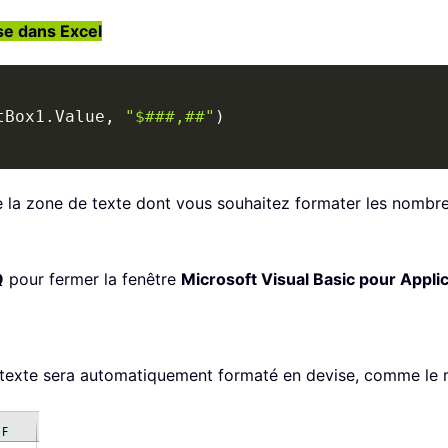
se dans Excel
tBox1
.
Value
,
"$###,##"
)
 la zone de texte dont vous souhaitez formater les nombre
Q
pour fermer la fenêtre
Microsoft Visual Basic pour Appli
texte sera automatiquement formaté en devise, comme le m