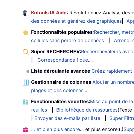
🤖
Kutools IA Aide
: Révolutionnez Analyse des 
des données et générez des graphiques
|
App
Fonctionnalités populaires
:
Rechercher, mettr
cellules sans perdre de données
|
Arrondi s
Super RECHERCHEV
:
RechercheValeurs avec 
|
Correspondance floue
....
Liste déroulante avancée
:
Créez rapidement u
Gestionnaire de colonnes
:
Ajouter un nombre
plages et des colonnes
...
Fonctionnalités vedettes
:
Mise au point de la 
feuilles
|
Bibliothèque de ressources
(Texte
|
Envoyer des e-mails par liste
|
Super Filtr
… et bien plus encore
… et plus encore:(,)
Supp