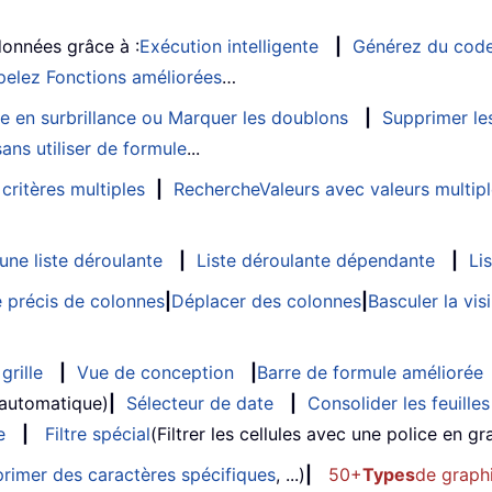
données grâce à :
Exécution intelligente
|
Générez du cod
elez Fonctions améliorées
…
e en surbrillance ou Marquer les doublons
|
Supprimer les
ans utiliser de formule
...
critères multiples
|
RechercheValeurs avec valeurs multip
ne liste déroulante
|
Liste déroulante dépendante
|
Li
 précis de colonnes
|
Déplacer des colonnes
|
Basculer la vi
grille
|
Vue de conception
|
Barre de formule améliorée
 automatique)
|
Sélecteur de date
|
Consolider les feuilles
e
|
Filtre spécial
(Filtrer les cellules avec une police en gras
rimer des caractères spécifiques
, ...)
|
50+
Types
de graph