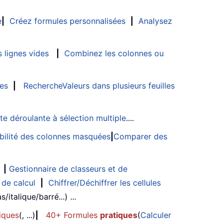
e
|
Créez formules personnalisées
|
Analysez
 lignes vides
|
Combinez les colonnes ou
les
|
RechercheValeurs dans plusieurs feuilles
ste déroulante à sélection multiple
....
sibilité des colonnes masquées
|
Comparer des
|
Gestionnaire de classeurs et de
 de calcul
|
Chiffrer/Déchiffrer les cellules
/italique/barré...) ...
iques
(, ...)
|
40+ Formules
pratiques
(
Calculer