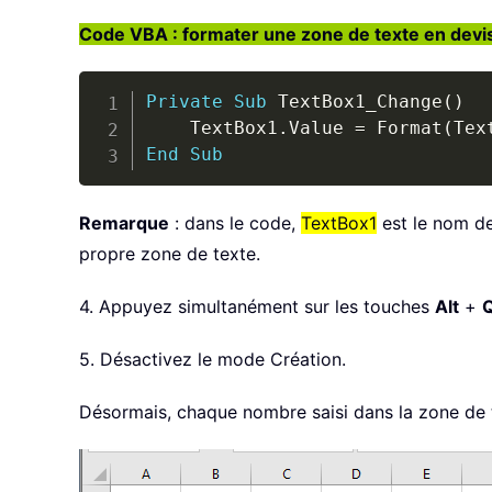
Code VBA : formater une zone de texte en devi
Private
Sub
 TextBox1_Change
(
)
    TextBox1
.
Value 
=
 Format
(
Tex
End
Sub
Remarque
: dans le code,
TextBox1
est le nom de
propre zone de texte.
4. Appuyez simultanément sur les touches
Alt
+
5. Désactivez le mode Création.
Désormais, chaque nombre saisi dans la zone de 