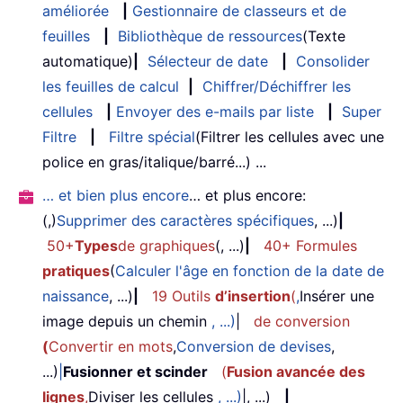
améliorée
|
Gestionnaire de classeurs et de
feuilles
|
Bibliothèque de ressources
(Texte
automatique)
|
Sélecteur de date
|
Consolider
les feuilles de calcul
|
Chiffrer/Déchiffrer les
cellules
|
Envoyer des e-mails par liste
|
Super
Filtre
|
Filtre spécial
(Filtrer les cellules avec une
police en gras/italique/barré...) ...
… et bien plus encore
… et plus encore:
(,)
Supprimer des caractères spécifiques
, ...)
|
50+
Types
de graphiques
(, ...)
|
40+ Formules
pratiques
(
Calculer l'âge en fonction de la date de
naissance
, ...)
|
19 Outils
d’insertion
(
,
Insérer une
image depuis un chemin
, ...)
|
de conversion
(
Convertir en mots
,
Conversion de devises
,
...)
|
Fusionner et scinder
(
Fusion avancée des
lignes
,
Diviser les cellules
, ...)
|, ...)
|