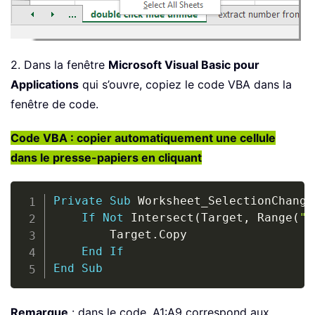
2. Dans la fenêtre
Microsoft Visual Basic pour
Applications
qui s’ouvre, copiez le code VBA dans la
fenêtre de code.
Code VBA : copier automatiquement une cellule
dans le presse-papiers en cliquant
Copy
Private
Sub
 Worksheet_SelectionChange
If
Not
 Intersect
(
Target
,
 Range
(
"A
        Target
.
Copy

End
If
End
Sub
Remarque
: dans le code, A1:A9 correspond aux