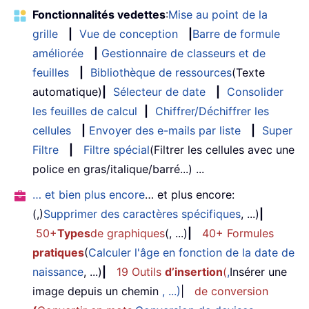
Fonctionnalités vedettes
:
Mise au point de la
grille
|
Vue de conception
|
Barre de formule
améliorée
|
Gestionnaire de classeurs et de
feuilles
|
Bibliothèque de ressources
(Texte
automatique)
|
Sélecteur de date
|
Consolider
les feuilles de calcul
|
Chiffrer/Déchiffrer les
cellules
|
Envoyer des e-mails par liste
|
Super
Filtre
|
Filtre spécial
(Filtrer les cellules avec une
police en gras/italique/barré...) ...
… et bien plus encore
… et plus encore:
(,)
Supprimer des caractères spécifiques
, ...)
|
50+
Types
de graphiques
(, ...)
|
40+ Formules
pratiques
(
Calculer l'âge en fonction de la date de
naissance
, ...)
|
19 Outils
d’insertion
(
,
Insérer une
image depuis un chemin
, ...)
|
de conversion