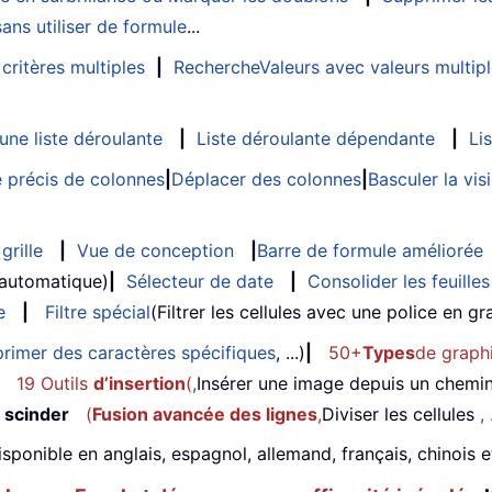
ans utiliser de formule
...
critères multiples
|
RechercheValeurs avec valeurs multip
ne liste déroulante
|
Liste déroulante dépendante
|
Li
 précis de colonnes
|
Déplacer des colonnes
|
Basculer la vi
grille
|
Vue de conception
|
Barre de formule améliorée
 automatique)
|
Sélecteur de date
|
Consolider les feuilles
e
|
Filtre spécial
(Filtrer les cellules avec une police en gras
rimer des caractères spécifiques
, ...)
|
50+
Types
de graph
19 Outils
d’insertion
(
,
Insérer une image depuis un chemi
 scinder
(
Fusion avancée des lignes
,
Diviser les cellules
, 
isponible en anglais, espagnol, allemand, français, chinois 