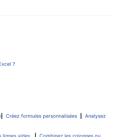
Excel ?
e
|
Créez formules personnalisées
|
Analysez
 lignes vides
|
Combinez les colonnes ou