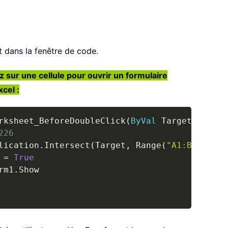
t dans la fenêtre de code.
 sur une cellule pour ouvrir un formulaire
xcel :
Copy
rksheet_BeforeDoubleClick
(
ByVal
 Target 
As
 Ran
226
lication
.
Intersect
(
Target
,
 Range
(
"A1:B9"
)
)
Is
 
=
True
rm1
.
Show
