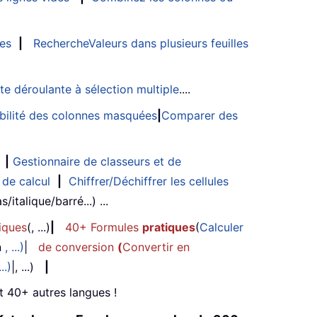
les
|
RechercheValeurs dans plusieurs feuilles
ste déroulante à sélection multiple
....
sibilité des colonnes masquées
|
Comparer des
|
Gestionnaire de classeurs et de
 de calcul
|
Chiffrer/Déchiffrer les cellules
/italique/barré...) ...
iques
(, ...)
|
40+ Formules
pratiques
(
Calculer
n
, ...)
|
de conversion
(
Convertir en
...)
|, ...)
|
et 40+ autres langues !