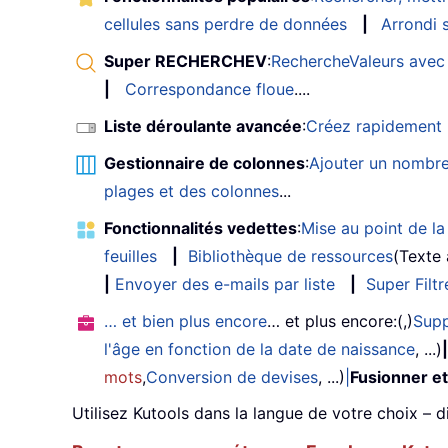
cellules sans perdre de données
|
Arrondi s
Super RECHERCHEV
:
RechercheValeurs avec 
|
Correspondance floue
....
Liste déroulante avancée
:
Créez rapidement u
Gestionnaire de colonnes
:
Ajouter un nombre
plages et des colonnes
...
Fonctionnalités vedettes
:
Mise au point de la 
feuilles
|
Bibliothèque de ressources
(Texte
|
Envoyer des e-mails par liste
|
Super Filtr
… et bien plus encore
… et plus encore:(,)
Supp
l'âge en fonction de la date de naissance
, ...)
|
mots
,
Conversion de devises
, ...)
|
Fusionner et
Utilisez Kutools dans la langue de votre choix – d