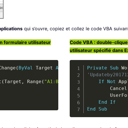
plications
qui s’ouvre, copiez et collez le code VBA suivan
n formulaire utilisateur
Code VBA : double-cliquez
utilisateur spécifié dans E
Copy
Change
(
ByVal
 Target 
As
 Range
)
Private
Sub
 Wo
'Updateby20171
t
(
Target
,
 Range
(
"A1:B9"
)
)
Is
Nothing
If
Then
Not
 App
        Cancel
        UserFo
End
If
End
Sub