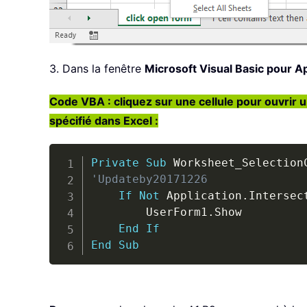
3. Dans la fenêtre
Microsoft Visual Basic pour Ap
Code VBA : cliquez sur une cellule pour ouvrir u
spécifié dans Excel :
Private
Sub
 Worksheet_Selection
'Updateby20171226
If
Not
 Application
.
Intersec
        UserForm1
.
Show

End
If
End
Sub