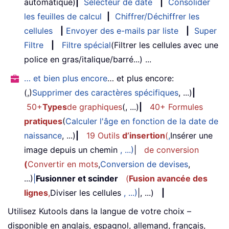
automatique)
|
Sélecteur de date
|
Consolider
les feuilles de calcul
|
Chiffrer/Déchiffrer les
cellules
|
Envoyer des e-mails par liste
|
Super
Filtre
|
Filtre spécial
(Filtrer les cellules avec une
police en gras/italique/barré...) ...
… et bien plus encore
… et plus encore:
(,)
Supprimer des caractères spécifiques
, ...)
|
50+
Types
de graphiques
(, ...)
|
40+ Formules
pratiques
(
Calculer l'âge en fonction de la date de
naissance
, ...)
|
19 Outils
d’insertion
(
,
Insérer une
image depuis un chemin
, ...)
|
de conversion
(
Convertir en mots
,
Conversion de devises
,
...)
|
Fusionner et scinder
(
Fusion avancée des
lignes
,
Diviser les cellules
, ...)
|, ...)
|
Utilisez Kutools dans la langue de votre choix –
disponible en anglais, espagnol, allemand, français,