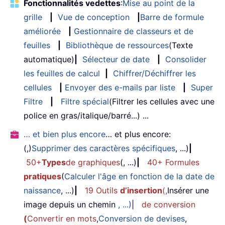
Fonctionnalités vedettes
:
Mise au point de la
grille
|
Vue de conception
|
Barre de formule
améliorée
|
Gestionnaire de classeurs et de
feuilles
|
Bibliothèque de ressources
(Texte
automatique)
|
Sélecteur de date
|
Consolider
les feuilles de calcul
|
Chiffrer/Déchiffrer les
cellules
|
Envoyer des e-mails par liste
|
Super
Filtre
|
Filtre spécial
(Filtrer les cellules avec une
police en gras/italique/barré...) ...
… et bien plus encore
… et plus encore:
(,)
Supprimer des caractères spécifiques
, ...)
|
50+
Types
de graphiques
(, ...)
|
40+ Formules
pratiques
(
Calculer l'âge en fonction de la date de
naissance
, ...)
|
19 Outils
d’insertion
(
,
Insérer une
image depuis un chemin
, ...)
|
de conversion
(
Convertir en mots
,
Conversion de devises
,