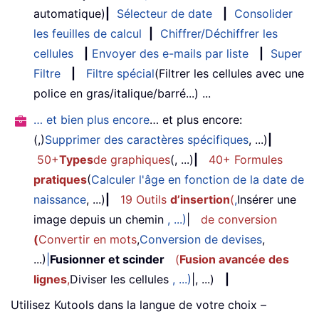
automatique)
|
Sélecteur de date
|
Consolider
les feuilles de calcul
|
Chiffrer/Déchiffrer les
cellules
|
Envoyer des e-mails par liste
|
Super
Filtre
|
Filtre spécial
(Filtrer les cellules avec une
police en gras/italique/barré...) ...
… et bien plus encore
… et plus encore:
(,)
Supprimer des caractères spécifiques
, ...)
|
50+
Types
de graphiques
(, ...)
|
40+ Formules
pratiques
(
Calculer l'âge en fonction de la date de
naissance
, ...)
|
19 Outils
d’insertion
(
,
Insérer une
image depuis un chemin
, ...)
|
de conversion
(
Convertir en mots
,
Conversion de devises
,
...)
|
Fusionner et scinder
(
Fusion avancée des
lignes
,
Diviser les cellules
, ...)
|, ...)
|
Utilisez Kutools dans la langue de votre choix –