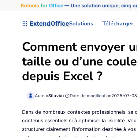
Kutools
for
Office
— Une solution unique, cinq ou
ExtendOffice
Solutions
Télécharger
Comment envoyer un 
taille ou d’une coul
depuis Excel ?
Auteur
Siluvia
•
Date de modification
2025-07-0
Dans de nombreux contextes professionnels, se co
contenus essentiels ni à optimiser la lisibilité. V
structurer clairement l’information destinée à vo