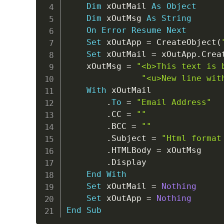
Dim
 xOutMail 
As
Object
Dim
 xOutMsg 
As
String
On
Error
Resume
Next
Set
 xOutApp 
=
 CreateObject
(
Set
 xOutMail 
=
 xOutApp
.
Crea
    xOutMsg 
=
"<b>This text is 
"<u>New line wit
With
 xOutMail

.
To
=
"Email Address"
.
CC 
=
""
.
BCC 
=
""
.
Subject 
=
"Html format
.
HTMLBody 
=
 xOutMsg

.
Display

End
With
Set
 xOutMail 
=
Nothing
Set
 xOutApp 
=
Nothing
End
Sub