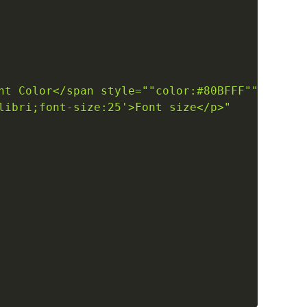
nt Color</span style=""color:#80BFFF""><br />
libri;font-size:25'>Font size</p>"