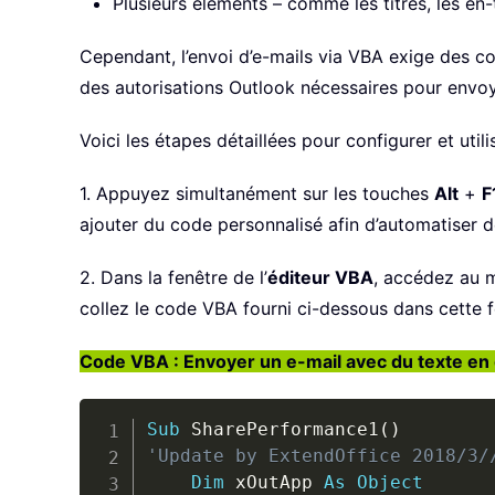
Plusieurs éléments – comme les titres, les en-
Cependant, l’envoi d’e-mails via VBA exige des c
des autorisations Outlook nécessaires pour envo
Voici les étapes détaillées pour configurer et util
1. Appuyez simultanément sur les touches
Alt
+
F
ajouter du code personnalisé afin d’automatiser 
2. Dans la fenêtre de l’
éditeur VBA
, accédez au m
collez le code VBA fourni ci-dessous dans cette f
Code VBA : Envoyer un e-mail avec du texte en g
Sub
 SharePerformance1
(
)
'Update by ExtendOffice 2018/3/
Dim
 xOutApp 
As
Object