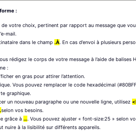
 forme :
t de votre choix, pertinent par rapport au message que vous
’e-mail.
stinataire dans le champ
.À
. En cas d’envoi à plusieurs per
 vous rédigez le corps de votre message à l’aide de balises
me :
icher en gras pour attirer l’attention.
ifique. Vous pouvez remplacer le code hexadécimal (#80BFF
rte graphique.
cer un nouveau paragraphe ou une nouvelle ligne, utilisez
<
…
selon vos besoins.
que grâce à
…
. Vous pouvez ajuster « font-size:25 » selon vos
uire à la lisibilité sur différents appareils.