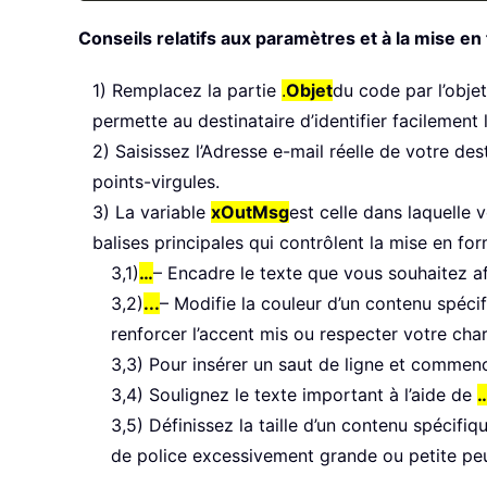
Conseils relatifs aux paramètres et à la mise en
1) Remplacez la partie
.
Objet
du code par l’obje
permette au destinataire d’identifier facilement l
2) Saisissez l’Adresse e-mail réelle de votre de
points-virgules.
3) La variable
xOutMsg
est celle dans laquelle
balises principales qui contrôlent la mise en for
3,1)
…
– Encadre le texte que vous souhaitez aff
3,2)
...
– Modifie la couleur d’un contenu spéc
renforcer l’accent mis ou respecter votre cha
3,3) Pour insérer un saut de ligne et commen
3,4) Soulignez le texte important à l’aide de
3,5) Définissez la taille d’un contenu spécifi
de police excessivement grande ou petite peut n