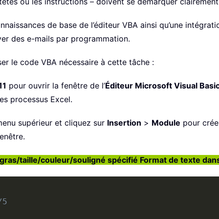
têtes ou les instructions – doivent se démarquer clairement p
onnaissances de base de l’éditeur VBA ainsi qu’une intégra
yer des e-mails par programmation.
iser le code VBA nécessaire à cette tâche :
11
pour ouvrir la fenêtre de l’
Éditeur Microsoft Visual Basi
des processus Excel.
enu supérieur et cliquez sur
Insertion
>
Module
pour crée
enêtre.
ras/taille/couleur/souligné spécifié Format de texte dan
/5