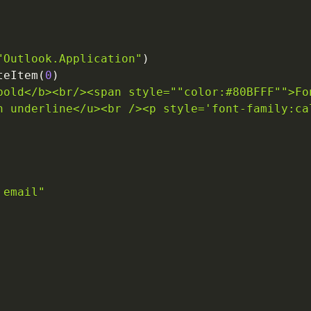
"Outlook.Application"
)
teItem
(
0
)
bold</b><br/><span style=""color:#80BFFF"">Fo
h underline</u><br /><p style='font-family:ca
 email"