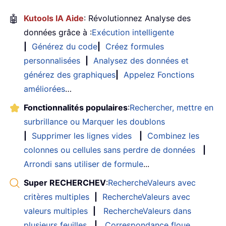
🤖
Kutools IA Aide
: Révolutionnez Analyse des
données grâce à :
Exécution intelligente
|
Générez du code
|
Créez formules
personnalisées
|
Analysez des données et
générez des graphiques
|
Appelez Fonctions
améliorées
…
Fonctionnalités populaires
:
Rechercher, mettre en
surbrillance ou Marquer les doublons
|
Supprimer les lignes vides
|
Combinez les
colonnes ou cellules sans perdre de données
|
Arrondi sans utiliser de formule
...
Super RECHERCHEV
:
RechercheValeurs avec
critères multiples
|
RechercheValeurs avec
valeurs multiples
|
RechercheValeurs dans
plusieurs feuilles
|
Correspondance floue
....