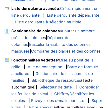
Liste déroulante avancée
:
Créez rapidement une
liste déroulante
|
Liste déroulante dépendante
|
Liste déroulante à sélection multiple
....
Gestionnaire de colonnes
:
Ajouter un nombre
précis de colonnes
|
Déplacer des
colonnes
|
Basculer la visibilité des colonnes
masquées
|
Comparer des plages et des colonnes
...
Fonctionnalités vedettes
:
Mise au point de la
grille
|
Vue de conception
|
Barre de formule
améliorée
|
Gestionnaire de classeurs et de
feuilles
|
Bibliothèque de ressources
(Texte
automatique)
|
Sélecteur de date
|
Consolider
les feuilles de calcul
|
Chiffrer/Déchiffrer les
cellules
|
Envoyer des e-mails par liste
|
Super
Filtre
|
Filtre spécial
(Filtrer les cellules avec une