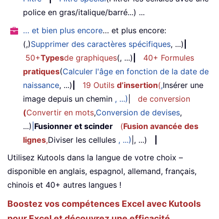
police en gras/italique/barré...) ...
… et bien plus encore
… et plus encore:
(,)
Supprimer des caractères spécifiques
, ...)
|
50+
Types
de graphiques
(, ...)
|
40+ Formules
pratiques
(
Calculer l'âge en fonction de la date de
naissance
, ...)
|
19 Outils
d’insertion
(
,
Insérer une
image depuis un chemin
, ...)
|
de conversion
(
Convertir en mots
,
Conversion de devises
,
...)
|
Fusionner et scinder
(
Fusion avancée des
lignes
,
Diviser les cellules
, ...)
|, ...)
|
Utilisez Kutools dans la langue de votre choix –
disponible en anglais, espagnol, allemand, français,
chinois et 40+ autres langues !
Boostez vos compétences Excel avec Kutools
pour Excel et découvrez une efficacité