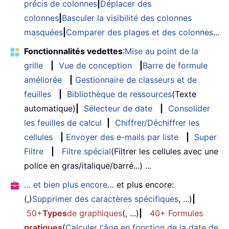
précis de colonnes
|
Déplacer des
colonnes
|
Basculer la visibilité des colonnes
masquées
|
Comparer des plages et des colonnes
...
Fonctionnalités vedettes
:
Mise au point de la
grille
|
Vue de conception
|
Barre de formule
améliorée
|
Gestionnaire de classeurs et de
feuilles
|
Bibliothèque de ressources
(Texte
automatique)
|
Sélecteur de date
|
Consolider
les feuilles de calcul
|
Chiffrer/Déchiffrer les
cellules
|
Envoyer des e-mails par liste
|
Super
Filtre
|
Filtre spécial
(Filtrer les cellules avec une
police en gras/italique/barré...) ...
… et bien plus encore
… et plus encore:
(,)
Supprimer des caractères spécifiques
, ...)
|
50+
Types
de graphiques
(, ...)
|
40+ Formules
pratiques
(
Calculer l'âge en fonction de la date de